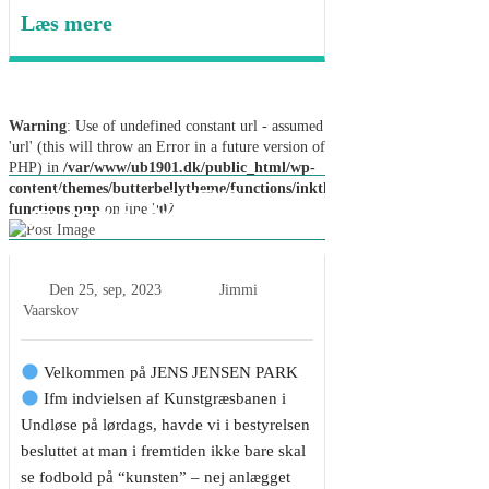
Læs mere
Warning
: Use of undefined constant url - assumed
'url' (this will throw an Error in a future version of
PHP) in
/var/www/ub1901.dk/public_html/wp-
content/themes/butterbellytheme/functions/inkthemes-
Velkommen på JENS
functions.php
on line
207
JENSEN PARK
Den
25, sep, 2023
Jimmi
Vaarskov
Velkommen på JENS JENSEN PARK
Ifm indvielsen af Kunstgræsbanen i
Undløse på lørdags, havde vi i bestyrelsen
besluttet at man i fremtiden ikke bare skal
se fodbold på “kunsten” – nej anlægget