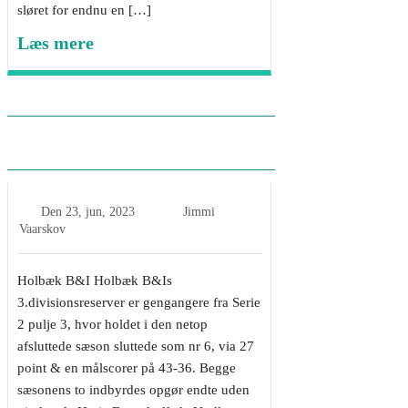
sløret for endnu en […]
Læs mere
Fokus på Undløse BKs
kommende modstandere
Den
23, jun, 2023
Jimmi
Vaarskov
Holbæk B&I Holbæk B&Is
3.divisionsreserver er gengangere fra Serie
2 pulje 3, hvor holdet i den netop
afsluttede sæson sluttede som nr 6, via 27
point & en målscorer på 43-36. Begge
sæsonens to indbyrdes opgør endte uden