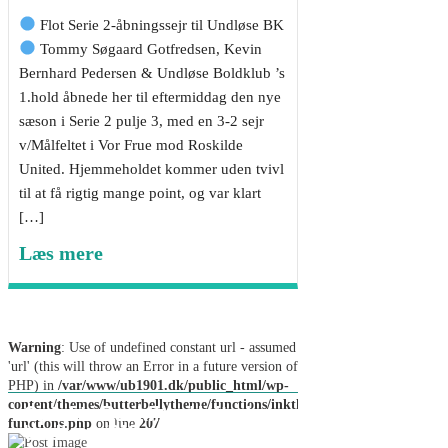
Flot Serie 2-åbningssejr til Undløse BK
Tommy Søgaard Gotfredsen, Kevin
Bernhard Pedersen & Undløse Boldklub ’s
1.hold åbnede her til eftermiddag den nye
sæson i Serie 2 pulje 3, med en 3-2 sejr
v/Målfeltet i Vor Frue mod Roskilde
United. Hjemmeholdet kommer uden tvivl
til at få rigtig mange point, og var klart
[…]
Læs mere
Warning
: Use of undefined constant url - assumed
'url' (this will throw an Error in a future version of
PHP) in
/var/www/ub1901.dk/public_html/wp-
content/themes/butterbellytheme/functions/inkthemes-
Optakt: Roskilde United –
functions.php
on line
207
Undløse BK