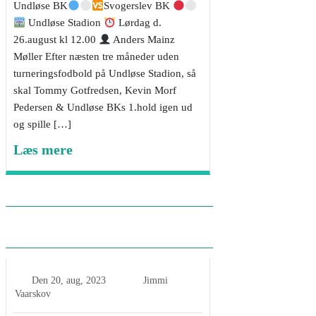
Undløse BK
Svogerslev BK
Undløse Stadion
Lørdag d.
26.august kl 12.00
Anders Mainz
Møller Efter næsten tre måneder uden
turneringsfodbold på Undløse Stadion, så
skal Tommy Gotfredsen, Kevin Morf
Pedersen & Undløse BKs 1.hold igen ud
og spille […]
Læs mere
1.holdet tog flot sejr i
Roskilde
Den
20, aug, 2023
Jimmi
Vaarskov