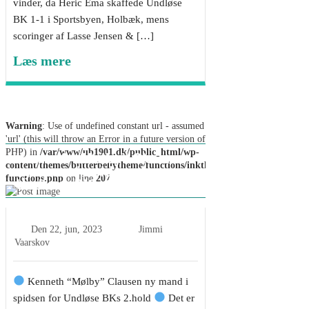
vinder, da Heric Ema skaffede Undløse
BK 1-1 i Sportsbyen, Holbæk, mens
scoringer af Lasse Jensen & […]
Læs mere
Warning
: Use of undefined constant url - assumed
'url' (this will throw an Error in a future version of
PHP) in
/var/www/ub1901.dk/public_html/wp-
Kenneth “Mølby” Clausen
content/themes/butterbellytheme/functions/inkthemes-
ny mand i spidsen for
functions.php
on line
207
Undløse BKs 2.hold
Den
22, jun, 2023
Jimmi
Vaarskov
Kenneth “Mølby” Clausen ny mand i
spidsen for Undløse BKs 2.hold
Det er