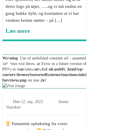
deres logo på tøjet. …..og vi må endnu en
gang bukke dybt, og konstatere at vi har
verdens bedste støtter – på […]
Læs mere
Warning
: Use of undefined constant url - assumed
Sponsornyt:
'url' (this will throw an Error in a future version of
Montagegruppen,
PHP) in
/var/www/ub1901.dk/public_html/wp-
Tømrermester Lars Jensen
content/themes/butterbellytheme/functions/inkthemes-
& Holst Haveservice
functions.php
on line
207
forlænger
Den
12, sep, 2023
Jimmi
Vaarskov
Fantastisk opbakning fra vores