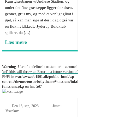
Kunstgræsbanen v/Undløse Stadion, og
under det fine græstæppe ligger der dræn,
geonet, grus mv, og med et venligt glimt i
øjet, så kan man sige at der i dag også var
en flok hvidklædte Jyderup Boldklub -
spillere, da […]
Læs mere
Warning
: Use of undefined constant url - assumed
'url' (this will throw an Error in a future version of
PHP) in
/var/www/ub1901.dk/public_html/wp-
Indvielse af
content/themes/butterbellytheme/functions/inkthemes-
Kunstgræsbanen – Dagens
functions.php
on line
207
program
Den
18, sep, 2023
Jimmi
Vaarskov