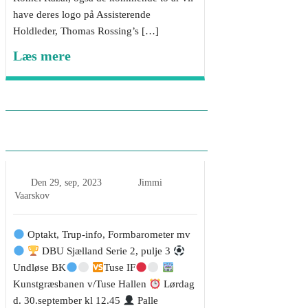
have deres logo på Assisterende
Holdleder, Thomas Rossing’s […]
Læs mere
Optakt Tuse IF – Undløse
BK
Den
29, sep, 2023
Jimmi
Vaarskov
Optakt, Trup-info, Formbarometer mv
DBU Sjælland Serie 2, pulje 3
Undløse BK
Tuse IF
Kunstgræsbanen v/Tuse Hallen
Lørdag
d. 30.september kl 12.45
Palle