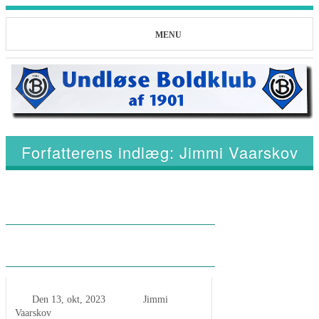
MENU
Forfatterens indlæg:
Jimmi Vaarskov
Optakt: FC Lejre – Undløse
BK
Den
13, okt, 2023
Jimmi
Vaarskov