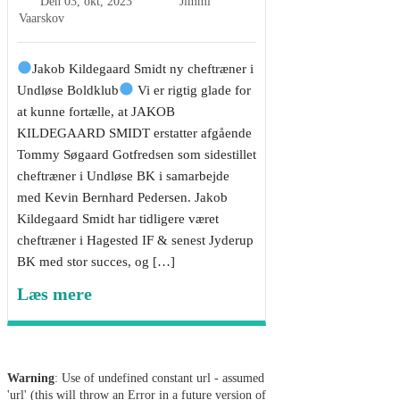
Den
03, okt, 2023
Jimmi
Vaarskov
Jakob Kildegaard Smidt ny cheftræner i
Undløse Boldklub
Vi er rigtig glade for
at kunne fortælle, at JAKOB
KILDEGAARD SMIDT erstatter afgående
Tommy Søgaard Gotfredsen som sidestillet
cheftræner i Undløse BK i samarbejde
med Kevin Bernhard Pedersen. Jakob
Kildegaard Smidt har tidligere været
cheftræner i Hagested IF & senest Jyderup
BK med stor succes, og […]
Læs mere
Warning
: Use of undefined constant url - assumed
'url' (this will throw an Error in a future version of