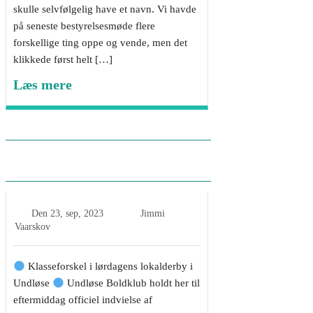
skulle selvfølgelig have et navn. Vi havde
på seneste bestyrelsesmøde flere
forskellige ting oppe og vende, men det
klikkede først helt […]
Læs mere
1.holdet slog Jyderup BK i
ensidig forestilling
Den
23, sep, 2023
Jimmi
Vaarskov
Klasseforskel i lørdagens lokalderby i
Undløse
Undløse Boldklub holdt her til
eftermiddag officiel indvielse af