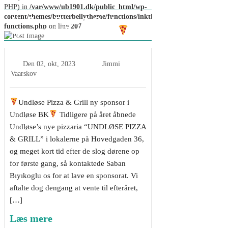
PHP) in
/var/www/ub1901.dk/public_html/wp-
content/themes/butterbellytheme/functions/inkthemes-
Undløse Pizza & Grill ny
functions.php
sponsor i Undløse BK
on line
207
Den
02, okt, 2023
Jimmi
Vaarskov
Undløse Pizza & Grill ny sponsor i
Undløse BK
Tidligere på året åbnede
Undløse’s nye pizzaria “UNDLØSE PIZZA
& GRILL” i lokalerne på Hovedgaden 36,
og meget kort tid efter de slog dørene op
for første gang, så kontaktede Saban
Bıyıkoglu os for at lave en sponsorat. Vi
aftalte dog dengang at vente til efteråret,
[…]
Læs mere