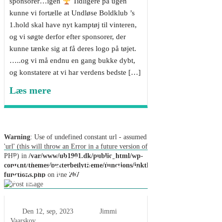
sponsorer…igen
Tidligere på ugen
kunne vi fortælle at Undløse Boldklub ’s
1.hold skal have nyt kamptøj til vinteren,
og vi søgte derfor efter sponsorer, der
kunne tænke sig at få deres logo på tøjet.
…..og vi må endnu en gang bukke dybt,
og konstatere at vi har verdens bedste […]
Læs mere
Warning
: Use of undefined constant url - assumed
'url' (this will throw an Error in a future version of
PHP) in
/var/www/ub1901.dk/public_html/wp-
Sponsornyt: Bog & Ide,
content/themes/butterbellytheme/functions/inkthemes-
Søgaard Entreprise & Dagli
functions.php
on line
207
Brugsen Undløse forlænger
Den
12, sep, 2023
Jimmi
Vaarskov