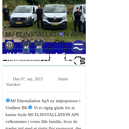
MJ Elinstallation ApS ny
trøjesponsor i Undløse BK
Den
07, sep, 2023
Jimmi
Vaarskov
MJ Elinstallation ApS ny trøjesponsor i
Undløse BK
Vi er rigtig glade for at
kunne byde MJ ELINSTALLATION APS
velkommen i vores lille familie, hvor de
træder ind med et rigtig flot sponsorat, der