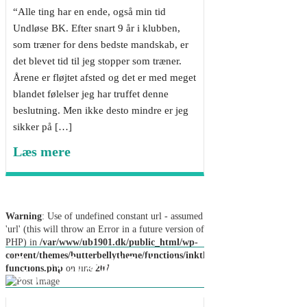
“Alle ting har en ende, også min tid
Undløse BK. Efter snart 9 år i klubben,
som træner for dens bedste mandskab, er
det blevet tid til jeg stopper som træner.
Årene er fløjtet afsted og det er med meget
blandet følelser jeg har truffet denne
beslutning. Men ikke desto mindre er jeg
sikker på […]
Læs mere
Warning
: Use of undefined constant url - assumed
'url' (this will throw an Error in a future version of
PHP) in
/var/www/ub1901.dk/public_html/wp-
content/themes/butterbellytheme/functions/inkthemes-
Tommy Søgaard Gotfredsen
functions.php
on line
207
stopper i Undløse BK