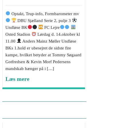
Optakt, Trup-info, Formbarometer mv
DBU Sjælland Serie 2, pulje 3
Undløse BK
FC Lejre
Osted Stadion
Lørdag d. 14.oktober kl
11.00
Anders Mainz Møller Undløse
BKs 1.hold er ubesejret de sidste fire
kampe, hvilket betyder at Tommy Søgaard
Gotfredsen & Kevin Morf Pedersens
mandskab hænger på i […]
Læs mere
Optakt: Undløse BK –
Hundige BK