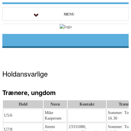
MENU
Holdansvarlige
Trænere, ungdom
Hold
Navn
Kontakt
Træni
Mike
Sommer: Tors
U5/6
Kaspersen
16.30
Jimmi
23331080,
Sommer: Tors
U7/8