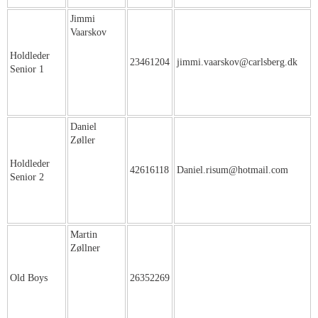
Jimmi
Vaarskov
Holdleder
23461204
jimmi.vaarskov@carlsberg.dk
Senior 1
Daniel
Zøller
Holdleder
42616118
Daniel.risum@hotmail.com
Senior 2
Martin
Zøllner
Old Boys
26352269