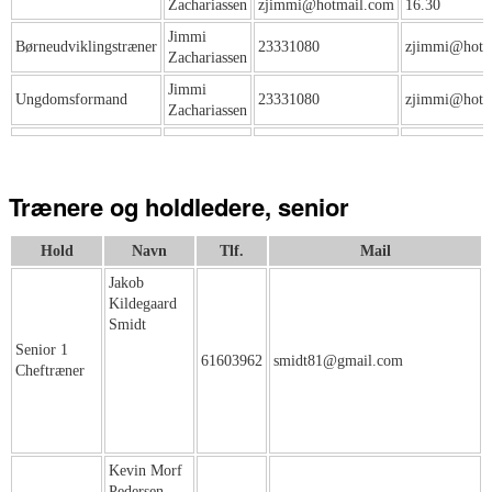
Zachariassen
zjimmi@hotmail.com
16.30
Jimmi
Børneudviklingstræner
23331080
zjimmi@hotm
Zachariassen
Jimmi
Ungdomsformand
23331080
zjimmi@hotm
Zachariassen
Trænere og holdledere, senior
Hold
Navn
Tlf.
Mail
Jakob
Kildegaard
Smidt
Senior 1
61603962
smidt81@gmail.com
Cheftræner
Kevin Morf
Pedersen