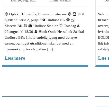
Den
20, aug, 2024
Jimmi Vaarskov
De
🔵 Optakt, Trup-info, Formbarometer mv 🔵 🏆 DBU
Selvom
Sjælland Serie 2, pulje 3 ⚽️ Undløse BK 🔵 🆚
til træ
Mosede BK 🟡 🏟 Undløse Stadion ⏰ Torsdag d.
overvej
22.august kl 18.30 👤 Huub Oude Hesselink Så skal
hvis d
Undløse BKs 1.hold endelig igang med det nye
BOLDKL
sæson, og noget utraditionelt sker det med en
lidt in
hjemmekamp torsdag aften […]
selvføl
Læs mere
Læs 
Gennemgang af Serie 2 pulje 3,
Ses 
sæsonen 2024/25