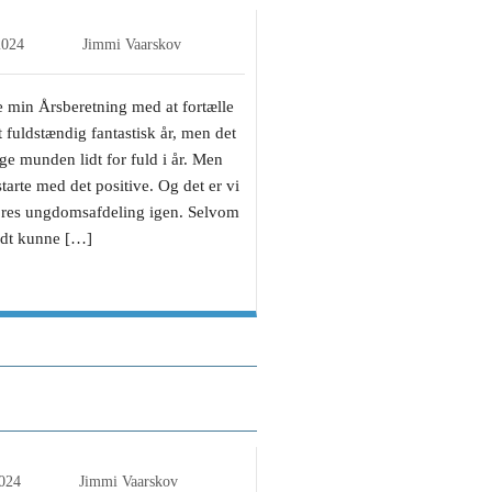
2024
Jimmi Vaarskov
rte min Årsberetning med at fortælle
t fuldstændig fantastisk år, men det
age munden lidt for fuld i år. Men
starte med det positive. Og det er vi
vores ungdomsafdeling igen. Selvom
godt kunne […]
og point med to sene
ehusene
2024
Jimmi Vaarskov