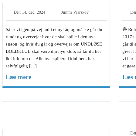
Den
14, dec, 2024
Jimmi Vaarskov
De
Så er vi igen på vej ind i et nyt år, og måske går du
🔵 Rohd
rundt og overvejer hvor de skal spille i den nye
2017 ud
sæson, og hvis du går og overvejer om UNDLØSE
går til
BOLDKLUB skal være din nye klub, så får du her
giver l
lidt info om os. Alle nye spillere i klubben, har
vi har 
selvfølgelig […]
at gør
Læs mere
Læs 
Cheftrænerens Blog, Jakob
Chef
Kildegaard Møller Smidt –
Hed
Svogerslev BK
De