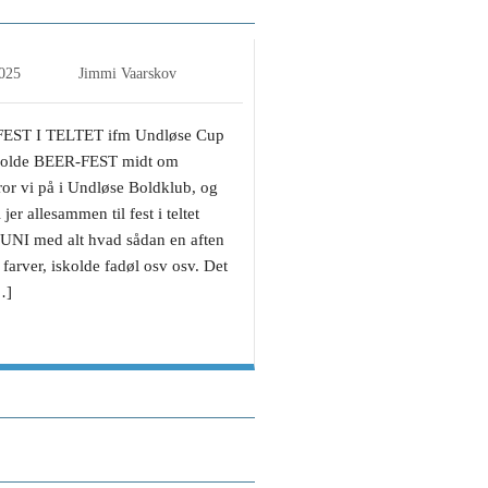
2025
Jimmi Vaarskov
FEST I TELTET ifm Undløse Cup
holde BEER-FEST midt om
or vi på i Undløse Boldklub, og
 jer allesammen til fest i teltet
NI med alt hvad sådan en aften
 farver, iskolde fadøl osv osv. Det
…]
immi Elsted Vaarskov’s
ng