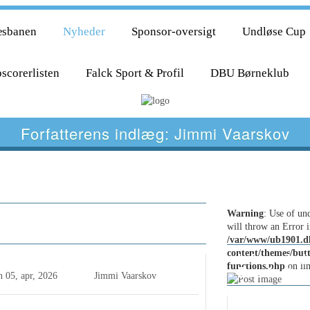
æsbanen
Nyheder
Sponsor-oversigt
Undløse Cup
scorerlisten
Falck Sport & Profil
DBU Børneklub
Forfatterens indlæg:
Jimmi Vaarskov
e Senior 1 åbnede med flot
Warning
: Use of und
 i envejsforestilling
will throw an Error i
/var/www/ub1901.d
content/themes/but
Info vedr 
functions.php
on li
Beerfest
n
05, apr, 2026
Jimmi Vaarskov