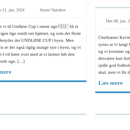
Undløse B
n
21, jun, 2024
Jimmi Vaarskov
Den
08, jun, 
 vi til Undløse Cup i næste uge?🇩🇰 Så er
igen lige rundt om hjørnet, og som det fleste
Cheftræner Kevin
 betyder det UNDLØSE CUP i byen. Men
synes at vi langt
is er der også rigtig mange nye i byen, og vi
og vi kommer også
t I vil bære over med at vi larmer lidt den
desværre kun hold
nde uge. […]
spille god fodbol
mere
skal, men vi får 
Læs mere
trænerens Blog, Tuse IF,
Møllnitz-hat
ob Kildegaard Smidt
1.holdet