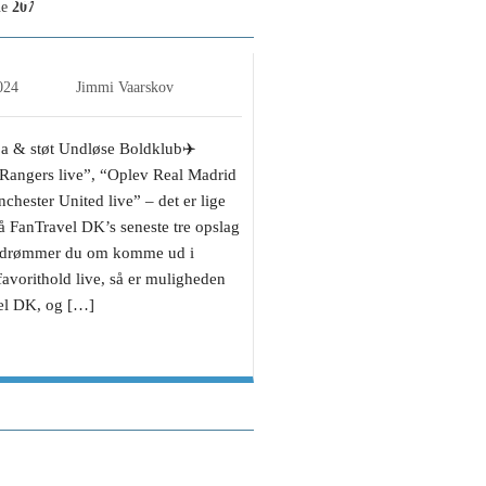
ne
207
2024
Jimmi Vaarskov
pa & støt Undløse Boldklub✈️
angers live”, “Oplev Real Madrid
chester United live” – det er lige
å FanTravel DK’s seneste tre opslag
 drømmer du om komme ud i
favorithold live, så er muligheden
el DK, og […]
ens Blog, Kevin Morf
FC Hornsherred-