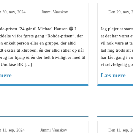
n
30, nov, 2024
Jimmi Vaarskov
Den
29, nov, 
e-prisen ’24 går til Michael Hansen 🔵 I
Jeg plejer at sta
delte vi for første gang “Rohde-prisen”, der
at det har været e
 en enkelt person eller en gruppe, der altid
vil nok være at t
idt ekstra til klubben, én der altid stiller op når
lad mig trods alt 
brug for hjælp & én der helt frivilligt er med til
har fået gang i 
e Undløse BK […]
vi selvfølgelig 
mere
Læs mere
trænerens Blog, Fløng-
1.holdet t
ehusene Fodbold-Undløse BK
mål i Hed
n
11, sep, 2024
Jimmi Vaarskov
Den
11, sep, 