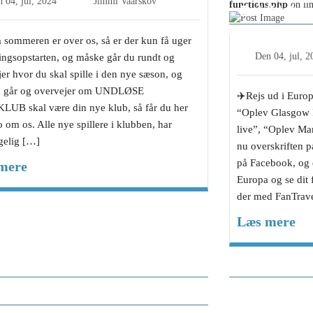
n
04, jul, 2024
Jimmi Vaarskov
functions.php
on li
Boldklub
 sommeren er over os, så er der kun få uger
Den
04, jul, 
ningsopstarten, og måske går du rundt og
er hvor du skal spille i den nye sæson, og
u går og overvejer om UNDLØSE
✈️Rejs ud i Euro
UB skal være din nye klub, så får du her
“Oplev Glasgow R
fo om os. Alle nye spillere i klubben, har
live”, “Oplev Man
gelig […]
nu overskriften p
på Facebook, og
mere
Europa og se dit 
der med FanTrav
Læs mere
vi til Undløse Cup?
Cheftræner
Pedersen, 