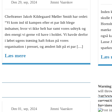
Den
29, sep, 2024
Jimmi Vaarskov
Inden 
Cheftræner Jakob Kildegaard Møller Smidt har ordet:
skulle
“Vi kom ind til kampen efter et par lidt blege
Hornsh
indsatser, hvor vi ikke helt har ramt vores udtryk og
mærke a
den energi vi gerne vil have i holdet. Vi havde derfor
også k
i løbet ugens træning haft fokus på vores
Lasse 
organisation i presset, og ændret lidt på et par […]
sparke
Læs mere
Læs 
Referat & Cheftrænerens Blog
Warning
ovenpå flot sejr i Skibby
will thro
/var/www
content/
Tho
function
Terk
Den
01, sep, 2024
Jimmi Vaarskov