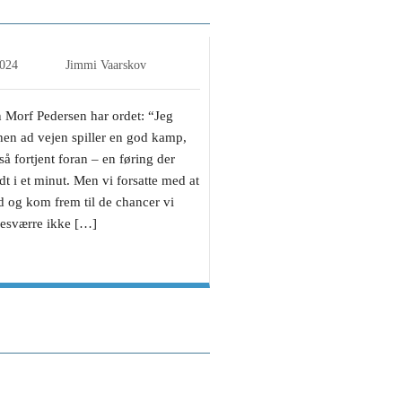
K
2024
Jimmi Vaarskov
 Morf Pedersen har ordet: “Jeg
 hen ad vejen spiller en god kamp,
 fortjent foran – en føring der
t i et minut. Men vi forsatte med at
d og kom frem til de chancer vi
desværre ikke […]
trick i ny storsejr til