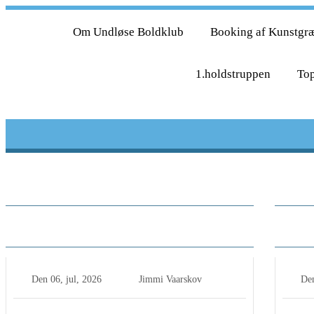
Om Undløse Boldklub
Booking af Kunstgr
1.holdstruppen
Top
Ny spiller i Undløse BK efteråret
Herr
2026
sejr
Den
06, jul, 2026
Jimmi Vaarskov
De