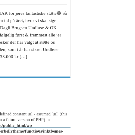
K for jeres fantastiske støtte🔵 Så
n tid på året, hvor vi skal sige
Dagli Brugsen Undløse & OK
ølgelig først & fremmest alle jer
sker der har valgt at støtte os
en, som i år har sikret Undløse
 33.000 kr […]
efined constant url - assumed 'url' (this
n a future version of PHP) in
k/public_html/wp-
terbellytheme/functions/inkthemes-
Europa, og støt Undløse