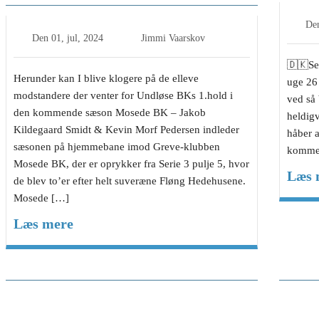
De
Den
01, jul, 2024
Jimmi Vaarskov
🇩🇰Ses
Herunder kan I blive klogere på de elleve
uge 26 
modstandere der venter for Undløse BKs 1.hold i
ved så
den kommende sæson Mosede BK – Jakob
heldigv
Kildegaard Smidt & Kevin Morf Pedersen indleder
håber a
sæsonen på hjemmebane imod Greve-klubben
komme
Mosede BK, der er oprykker fra Serie 3 pulje 5, hvor
Læs 
de blev to’er efter helt suveræne Fløng Hedehusene.
Mosede […]
Læs mere
Cheftrænerens Blog, Jakob
Chef
Kildegaard Smidt, Hundige BK-
Jak