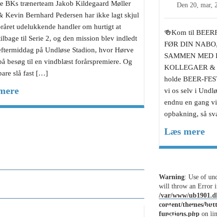
e BKs trænerteam Jakob Kildegaard Møller
Den
20, mar, 
& Kevin Bernhard Pedersen har ikke lagt skjul
oråret udelukkende handler om hurtigt at
🍻Kom til BEER
ilbage til Serie 2, og den mission blev indledt
FØR DIN NABO
 eftermiddag på Undløse Stadion, hvor Hørve
SAMMEN MED D
på besøg til en vindblæst forårspremiere. Og
KOLLEGAER & F
bare slå fast […]
holde BEER-FEST
mere
vi os selv i Undl
endnu en gang vis
opbakning, så sv
Læs mere
 præsentation af Undløse BKs
Warning
: Use of und
mende modstandere
will throw an Error i
/var/www/ub1901.d
content/themes/but
Beer-fest i
functions.php
on li