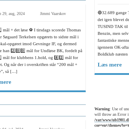
🔵32.689 gange TA
n
29, aug, 2024
Jimmi Vaarskov
det igen blevet de
TUSIND TAK til 
️⃣ mål + det løse ⚽️ I tirsdags scorede Thomas
Benzin, men selvf
 Søgaard Terkelsen opgørets to sidste mål i
fantastiske menne
okal-opgøret imod Gevninge IF, og dermed
igennem OK-aftal
 han 2️⃣0️⃣0️⃣ mål for Undløse BK, fordelt på
Boldklub næsten
️⃣ mål for klubbens 1.hold, og 8️⃣2️⃣ mål for
Læs mere
t. Og når der i overskriften står “200 mål +
e”, så […]
mere
 til nye spillere (efteråret 2024)
Warning
: Use of und
will throw an Error i
/var/www/ub1901.d
content/themes/but
Rejs ud i 