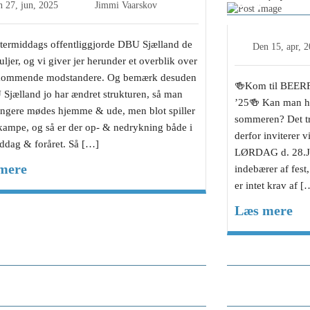
28.juni
n
27, jun, 2025
Jimmi Vaarskov
eftermiddags offentliggjorde DBU Sjælland de
Den
15, apr, 
uljer, og vi giver jer herunder et overblik over
kommende modstandere. Og bemærk desuden
🍻Kom til BEER
 Sjælland jo har ændret strukturen, så man
’25🍻 Kan man 
ængere mødes hjemme & ude, men blot spiller
sommeren? Det tr
 kampe, og så er der op- & nedrykning både i
derfor inviterer vi
iddag & foråret. Så […]
LØRDAG d. 28.JU
mere
indebærer af fest,
er intet krav af [
Læs mere
ael Hansen fortjent vinder af
Formand J
e-prisen ’24
Årsberetni