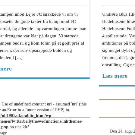
kampen imod Lejre FC snakkede vi om vi
Undløse BKs 1.hol
 forsætte de gode takter fra kamp mod FC
Hedehusene Idræ
erred, og allerede i opvarmningen kunne man
Hedehusene Fodbo
t drengene var klar på dagen. Vi startede
4.spillerunde. V
ampen bedst, og kom foran på et godt pres af
ambitioner på bol
Jensen, der selv opsnappede bolden og
sig meget dybt og
de den i […]
fremme, der jagte
omstilling. Og n
mere
Læs mere
32.689 gan
: Use of undefined constant url - assumed 'url' (this
fantastiske
w an Error in a future version of PHP) in
/ub1901.dk/public_html/wp-
themes/butterbellytheme/functions/inkthemes-
mas Spenner Søgaard
s.php
on line
207
elsen – 200 mål + det løse
Den
24, aug, 