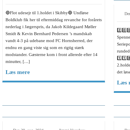
🔵Flot udesejr til 1.holdet i Skibby🔵 Undløse
De
Boldklub fik her til eftermiddag revanche for forårets
nederlag i Jægerspris, da Jakob Kildegaard Møller
2️⃣0️⃣0
Smidt & Kevin Bernhard Pedersen ’s mandskab
Spenner
vandt 4-3 på udebane mod FC Hornsherred, der
Seriep
endnu en gang viste sig som en rigtig stærk
rundede
modstander. Gæsterne kom i front allerede efter 14
1️⃣1️⃣8
minutter, […]
2.holde
Læs mere
det løs
Læs 
Optakt: Undløse BK – Mosede BK
Info