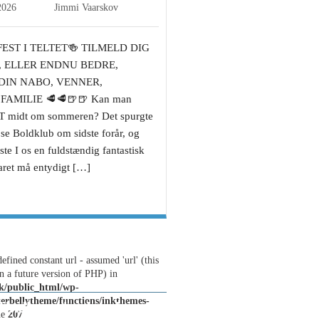
2026
Jimmi Vaarskov
FEST I TELTET🍻 TILMELD DIG
, ELLER ENDNU BEDRE,
IN NABO, VENNER,
AMILIE 🥩🥩🍺🍺 Kan man
 midt om sommeren? Det spurgte
øse Boldklub om sidste forår, og
te I os en fuldstændig fantastisk
aret må entydigt […]
efined constant url - assumed 'url' (this
n a future version of PHP) in
k/public_html/wp-
terbellytheme/functions/inkthemes-
 Undløse, lørdag d.
ne
207