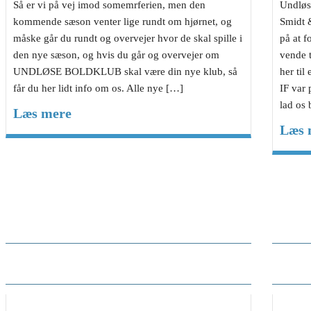
Så er vi på vej imod somemrferien, men den
Undløs
kommende sæson venter lige rundt om hjørnet, og
Smidt 
måske går du rundt og overvejer hvor de skal spille i
på at f
den nye sæson, og hvis du går og overvejer om
vende t
UNDLØSE BOLDKLUB skal være din nye klub, så
her til
får du her lidt info om os. Alle nye […]
IF var 
lad os 
Læs mere
Læs 
Ny spiller i Undløse BK, foråret
Kort
2026
kom