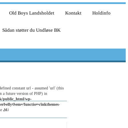
Old Boys Landsholdet
Kontakt
Holdinfo
Sådan støtter du Undløse BK
efined constant url - assumed 'url' (this
n a future version of PHP) in
k/public_html/wp-
terbellytheme/functions/inkthemes-
årets Undløse Cup-
ne
207