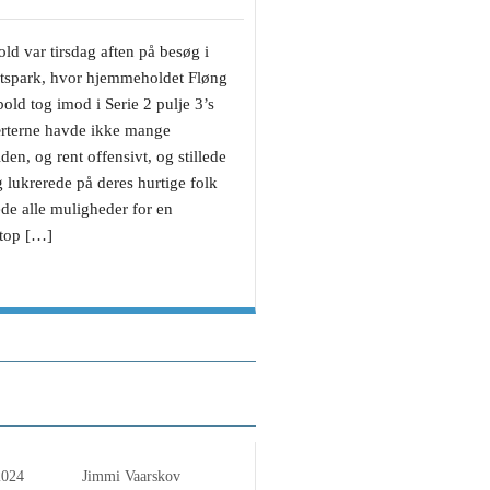
d var tirsdag aften på besøg i
tspark, hvor hjemmeholdet Fløng
ld tog imod i Serie 2 pulje 3’s
ærterne havde ikke mange
den, og rent offensivt, og stillede
 lukrerede på deres hurtige folk
de alle muligheder for en
etop […]
ge TAK for jeres
 støtte
2024
Jimmi Vaarskov