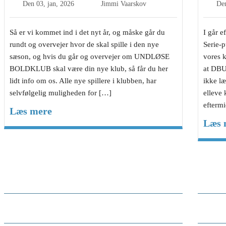
Den
03, jan, 2026
Jimmi Vaarskov
De
Så er vi kommet ind i det nyt år, og måske går du
I går 
rundt og overvejer hvor de skal spille i den nye
Serie-p
sæson, og hvis du går og overvejer om UNDLØSE
vores 
BOLDKLUB skal være din nye klub, så får du her
at DBU
lidt info om os. Alle nye spillere i klubben, har
ikke l
selvfølgelig muligheden for […]
elleve
efterm
Læs mere
Læs 
Ny spiller i Undløse BK (foråret
Mich
2025)
Rohd