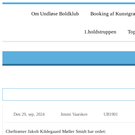
Om Undløse Boldklub
Booking af Kunstgr
1.holdstruppen
Top
Cheftrænerens Blog, Jakob Kildegaard Møll
Den
29, sep, 2024
Jimmi Vaarskov
UB1901
Cheftræner Jakob Kildegaard Møller Smidt har ordet: