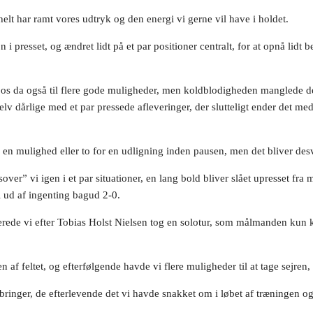
 helt har ramt vores udtryk og den energi vi gerne vil have i holdet.
 i presset, og ændret lidt på et par positioner centralt, for at opnå lidt
er os da også til flere gode muligheder, men koldblodigheden manglede de
elv dårlige med et par pressede afleveringer, der slutteligt ender det m
så en mulighed eller to for en udligning inden pausen, men det bliver de
sover” vi igen i et par situationer, en lang bold bliver slået upresset fra
vi ud af ingenting bagud 2-0.
cerede vi efter Tobias Holst Nielsen tog en solotur, som målmanden ku
 af feltet, og efterfølgende havde vi flere muligheder til at tage sejren,
bringer, de efterlevende det vi havde snakket om i løbet af træningen o