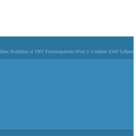
løse Boldklub af 1901 Foreningshuset Øvej 3, Undløse 4340 Tølløse