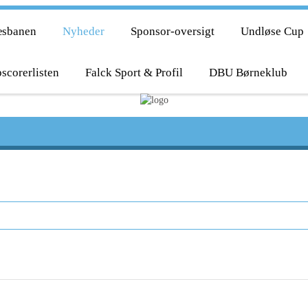
æsbanen
Nyheder
Sponsor-oversigt
Undløse Cup
scorerlisten
Falck Sport & Profil
DBU Børneklub
er Smidt – Svogerslev BK