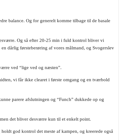
 bedre balance. Og for generelt komme tilbage til de basale
sværre. Og så efter 20-25 min i fuld kontrol bliver vi
ed en dårlig førsteberøring af vores målmand, og Svogerslev
sværre ved “lige ved og næsten”.
 midten, vi får ikke clearet i første omgang og en tværbold
n kunne parere afslutningen og “Funch” dukkede op og
 men det bliver desværre kun til et enkelt point.
g holdt god kontrol det meste af kampen, og kreerede også