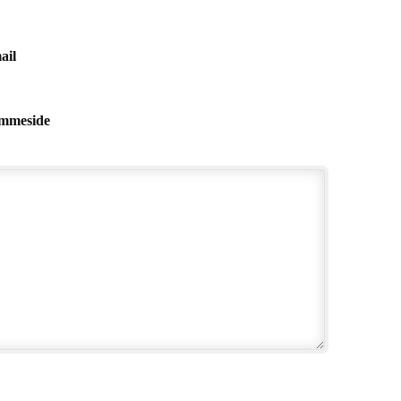
ail
mmeside