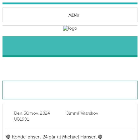
MENU
Michael Hansen fortjent vinder af Rohde-
prisen ’24
Den
30, nov, 2024
Jimmi Vaarskov
UB1901
🔵 Rohde-prisen ’24 går til Michael Hansen 🔵