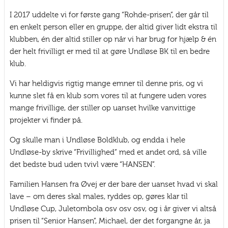
I 2017 uddelte vi for første gang “Rohde-prisen”, der går til
en enkelt person eller en gruppe, der altid giver lidt ekstra til
klubben, én der altid stiller op når vi har brug for hjælp & én
der helt frivilligt er med til at gøre Undløse BK til en bedre
klub.
Vi har heldigvis rigtig mange emner til denne pris, og vi
kunne slet få en klub som vores til at fungere uden vores
mange frivillige, der stiller op uanset hvilke vanvittige
projekter vi finder på.
Og skulle man i Undløse Boldklub, og endda i hele
Undløse-by skrive “Frivillighed” med et andet ord, så ville
det bedste bud uden tvivl være “HANSEN”.
Familien Hansen fra Øvej er der bare der uanset hvad vi skal
lave – om deres skal males, ryddes op, gøres klar til
Undløse Cup, Juletombola osv osv osv, og i år giver vi altså
prisen til “Senior Hansen”, Michael, der det forgangne år, ja