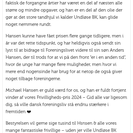
faktisk de forgangne årtier har været en del af næsten alle
større og mindre opgaver, og han er en del af den olie der
gør at det store tandhjul vi kalder Undløse BK, kan glide
noget nemmere rundt.
Hansen kunne have fået prisen flere gange tidligere, men i
år var det rette tidspunkt, og har heldigvis også sendt sin
lyst til at bidrage til Foreningslivet videre til sin søn Anders
Hansen, der til trods for at vi på den front “er i en anden tid”,
hvor de unge har mange flere muligheder, men hvor vi
mere end nogensinde har brug for at netop de også giver
noget tilbage foreningerne.
Michael Hansen er guld værd for os, og han er fuldt fortjent
vinder af vores Frivilligheds-pris 2024 – Gid alle var ligesom
dig, så ville dansk foreningsliv stå endnu stærkere i
fremtiden ❤️
Bestyrelsen vil gerne sige tusind til Hsnsen & alle vores
mange fantastiske frivillige – uden jer ville Undløse BK