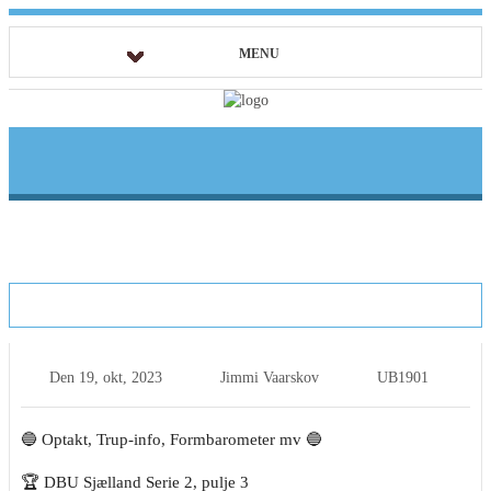
MENU
Optakt: Undløse BK – FC Hornsherred
Den
19, okt, 2023
Jimmi Vaarskov
UB1901
🔵 Optakt, Trup-info, Formbarometer mv 🔵
🏆 DBU Sjælland Serie 2, pulje 3