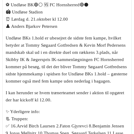
⚽️ Undløse BK🔵⚪️ 🆚 FC Hornsherred🔴⚫️
🏟 Undløse Stadion
⏰ Lørdag d. 21.oktober kl 12.00
👤 Anders Bjarkov Petersen
Undløse BKs 1.hold er ubesejret de sidste fem kampe, hvilket
betyder at Tommy Søgaard Gotfredsen & Kevin Morf Pedersens
mandskab skal ud i en direkte duel om rækkens 3.plads, når
Skibby IK & Jægerspris IK-sammenlægningen FC Hornsherred
kommer på besøg, til det der bliver Tommy Søgaard Gotfredsens
sidste hjemmekamp i spidsen for Undløse BKs 1.hold – gæsterne
kommer også med fem kampe uden nederlag i bagagen.
I kan herunder se hvem trænerteamet sender i aktion til opgøret
der har kickoff kl 12.00.
✨️ Yderligere info:
📃 Truppen:
✅️ 16.Arvid Birch Laursen 2.Faton Gjyrevci 8.Benjamin Jensen
9.Jonas Møllnitz 10.Thomas Spen. Søgaard Terkelsen 11.Lasse