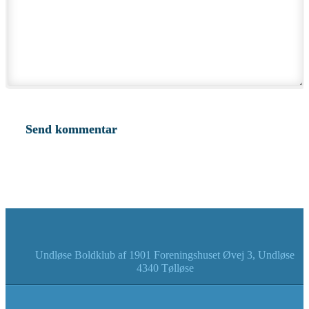
Undløse Boldklub af 1901 Foreningshuset Øvej 3, Undløse
4340 Tølløse