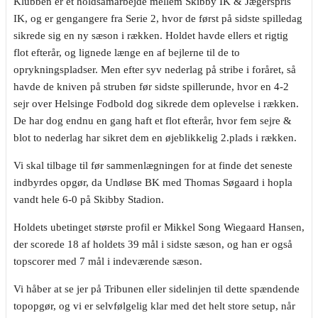
Klubben er et holdsamarbejde mellem Skibby IK & Jægerspris
IK, og er gengangere fra Serie 2, hvor de først på sidste spilledag
sikrede sig en ny sæson i rækken. Holdet havde ellers et rigtig
flot efterår, og lignede længe en af bejlerne til de to
oprykningspladser. Men efter syv nederlag på stribe i foråret, så
havde de kniven på struben før sidste spillerunde, hvor en 4-2
sejr over Helsinge Fodbold dog sikrede dem oplevelse i rækken.
De har dog endnu en gang haft et flot efterår, hvor fem sejre &
blot to nederlag har sikret dem en øjeblikkelig 2.plads i rækken.
Vi skal tilbage til før sammenlægningen for at finde det seneste
indbyrdes opgør, da Undløse BK med Thomas Søgaard i hopla
vandt hele 6-0 på Skibby Stadion.
Holdets ubetinget største profil er Mikkel Song Wiegaard Hansen,
der scorede 18 af holdets 39 mål i sidste sæson, og han er også
topscorer med 7 mål i indeværende sæson.
Vi håber at se jer på Tribunen eller sidelinjen til dette spændende
topopgør, og vi er selvfølgelig klar med det helt store setup, når