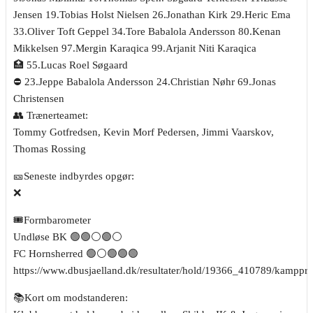
Jensen 19.Tobias Holst Nielsen 26.Jonathan Kirk 29.Heric Ema
33.Oliver Toft Geppel 34.Tore Babalola Andersson 80.Kenan
Mikkelsen 97.Mergin Karaqica 99.Arjanit Niti Karaqica
🏥 55.Lucas Roel Søgaard
⛔️ 23.Jeppe Babalola Andersson 24.Christian Nøhr 69.Jonas
Christensen
👥️️ Trænerteamet:
Tommy Gotfredsen, Kevin Morf Pedersen, Jimmi Vaarskov,
Thomas Rossing
🎫Seneste indbyrdes opgør:
❌️
🎟Formbarometer
Undløse BK 🟢🟢⚪️🟢⚪️
FC Hornsherred 🟢⚪️🟢🟢🟢
https://www.dbusjaelland.dk/resultater/hold/19366_410789/kamppr
📚Kort om modstanderen: