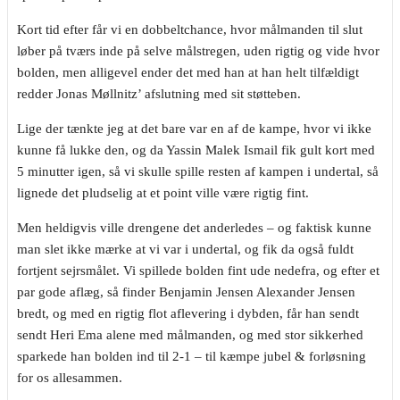
Kort tid efter får vi en dobbeltchance, hvor målmanden til slut
løber på tværs inde på selve målstregen, uden rigtig og vide hvor
bolden, men alligevel ender det med han at han helt tilfældigt
redder Jonas Møllnitz’ afslutning med sit støtteben.
Lige der tænkte jeg at det bare var en af de kampe, hvor vi ikke
kunne få lukke den, og da Yassin Malek Ismail fik gult kort med
5 minutter igen, så vi skulle spille resten af kampen i undertal, så
lignede det pludselig at et point ville være rigtig fint.
Men heldigvis ville drengene det anderledes – og faktisk kunne
man slet ikke mærke at vi var i undertal, og fik da også fuldt
fortjent sejrsmålet. Vi spillede bolden fint ude nedefra, og efter et
par gode aflæg, så finder Benjamin Jensen Alexander Jensen
bredt, og med en rigtig flot aflevering i dybden, får han sendt
sendt Heri Ema alene med målmanden, og med stor sikkerhed
sparkede han bolden ind til 2-1 – til kæmpe jubel & forløsning
for os allesammen.