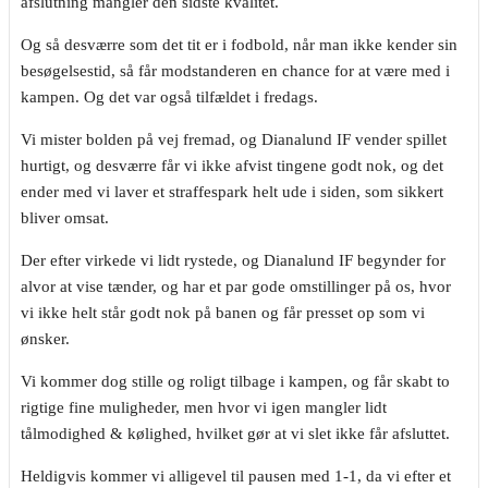
afslutning mangler den sidste kvalitet.
Og så desværre som det tit er i fodbold, når man ikke kender sin
besøgelsestid, så får modstanderen en chance for at være med i
kampen. Og det var også tilfældet i fredags.
Vi mister bolden på vej fremad, og Dianalund IF vender spillet
hurtigt, og desværre får vi ikke afvist tingene godt nok, og det
ender med vi laver et straffespark helt ude i siden, som sikkert
bliver omsat.
Der efter virkede vi lidt rystede, og Dianalund IF begynder for
alvor at vise tænder, og har et par gode omstillinger på os, hvor
vi ikke helt står godt nok på banen og får presset op som vi
ønsker.
Vi kommer dog stille og roligt tilbage i kampen, og får skabt to
rigtige fine muligheder, men hvor vi igen mangler lidt
tålmodighed & kølighed, hvilket gør at vi slet ikke får afsluttet.
Heldigvis kommer vi alligevel til pausen med 1-1, da vi efter et