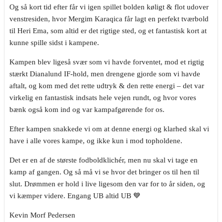
Og så kort tid efter får vi igen spillet bolden køligt & flot udover
venstresiden, hvor Mergim Karaqica får lagt en perfekt tværbold
til Heri Ema, som altid er det rigtige sted, og et fantastisk kort at
kunne spille sidst i kampene.
Kampen blev ligeså svær som vi havde forventet, mod et rigtig
stærkt Dianalund IF-hold, men drengene gjorde som vi havde
aftalt, og kom med det rette udtryk & den rette energi – det var
virkelig en fantastisk indsats hele vejen rundt, og hvor vores
bænk også kom ind og var kampafgørende for os.
Efter kampen snakkede vi om at denne energi og klarhed skal vi
have i alle vores kampe, og ikke kun i mod topholdene.
Det er en af de største fodboldklichér, men nu skal vi tage en
kamp af gangen. Og så må vi se hvor det bringer os til hen til
slut. Drømmen er hold i live ligesom den var for to år siden, og
vi kæmper videre. Engang UB altid UB 💙
Kevin Morf Pedersen