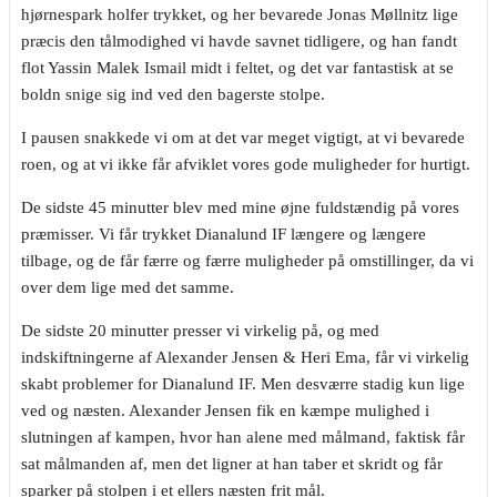
hjørnespark holfer trykket, og her bevarede Jonas Møllnitz lige
præcis den tålmodighed vi havde savnet tidligere, og han fandt
flot Yassin Malek Ismail midt i feltet, og det var fantastisk at se
boldn snige sig ind ved den bagerste stolpe.
I pausen snakkede vi om at det var meget vigtigt, at vi bevarede
roen, og at vi ikke får afviklet vores gode muligheder for hurtigt.
De sidste 45 minutter blev med mine øjne fuldstændig på vores
præmisser. Vi får trykket Dianalund IF længere og længere
tilbage, og de får færre og færre muligheder på omstillinger, da vi
over dem lige med det samme.
De sidste 20 minutter presser vi virkelig på, og med
indskiftningerne af Alexander Jensen & Heri Ema, får vi virkelig
skabt problemer for Dianalund IF. Men desværre stadig kun lige
ved og næsten. Alexander Jensen fik en kæmpe mulighed i
slutningen af kampen, hvor han alene med målmand, faktisk får
sat målmanden af, men det ligner at han taber et skridt og får
sparker på stolpen i et ellers næsten frit mål.