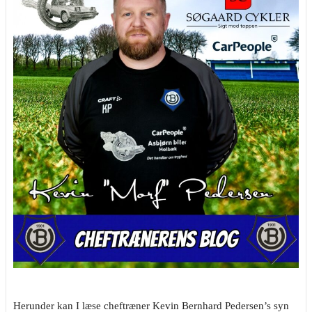
Herunder kan I læse cheftræner Kevin Bernhard Pedersen’s syn