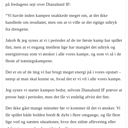
på fredagens sejr over Dianalund IF:
“Vi havde inden kampen snakkede meget om, at det ikke
handlede om resultatet, men om at vi ville se det rigtige udtryk
fra drengene.
Jakob & jeg synes at vi i perioder af de tre første kamp har spillet
fint, men at vi engang imellem lige har manglet det udtryk og
energiniveau som vi ønsker i alle vores kampe, og som vi så i de
fleste af træningskampene.
Det er en af de ting vi har brugt meget energi på i vores opstart –
netop at man skal kunne se, hvad det er vi vil i alle vores kampe.
Jeg synes vi starter kampen bedst, selvom Dianalund IF prøver at
presse højt i perioder, men det får vi endelig afvist det fint.
Der ikke gået mange minutter før vi kommer til det vi ønsker. Vi
får spillet både bolden bredt & dybt i flere omgange, og får flere
lige ved og næsten situationer, hvor den sidste aflevering eller