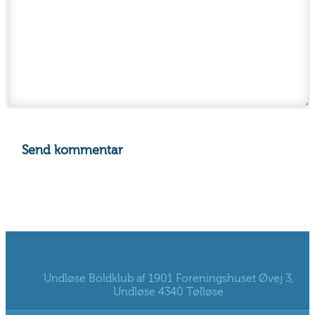
Undløse Boldklub af 1901 Foreningshuset Øvej 3,
Undløse 4340 Tølløse