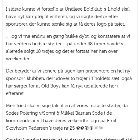
I sidste kunne vi fortælle at Undløse Boldklub ’s 1.hold skal
have nyt kamptøj til vinteren, og vi søgte derfor efter
sponsorer, der kunne tænke sig at få deres logo på tøjet.
…..og vi må endnu en gang bukke dybt, og konstatere at vi
har verdens bedste støtter – på under 48 timer havde vi
allerede solgt 18 trøjer, og det er fortsat her hen over
weekenden.
Det betyder at vi senere på ugen kan præsentere en hel ny
sponsor i klubben, der udover to trøjer i 1.holdets sæt, også
har sørget for at Old Boys kan få nyt tid allerede her i
efteråret.
Men først skal vi sige tak til en af vores trofaste støtter, da
Sodes Polering v/Sonni & Mikkel Bastian Sode i de
kommende år vil have deres velkendte logo på Emil
Skovholm Pedersen ’s trøje nr 25 ⚽️⚽️🎯🎯🌞🌞