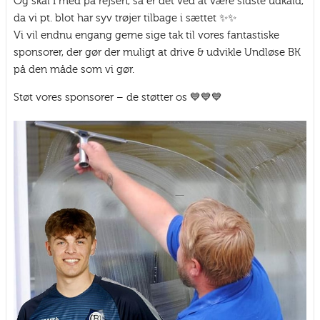
Og skal I med på rejsen, så er det ved at være sidste udkald,
da vi pt. blot har syv trøjer tilbage i sættet ✨️✨️
Vi vil endnu engang gerne sige tak til vores fantastiske
sponsorer, der gør der muligt at drive & udvikle Undløse BK
på den måde som vi gør.
Støt vores sponsorer – de støtter os 💙💙💙