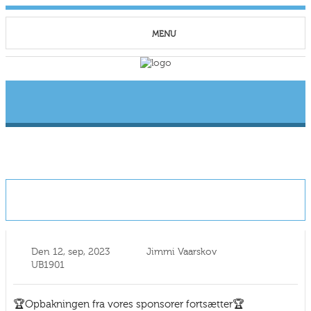
MENU
Sponsornyt: Sodes Polering på pletten for
Undløse BK
Den
12, sep, 2023
Jimmi Vaarskov
UB1901
🏆Opbakningen fra vores sponsorer fortsætter🏆