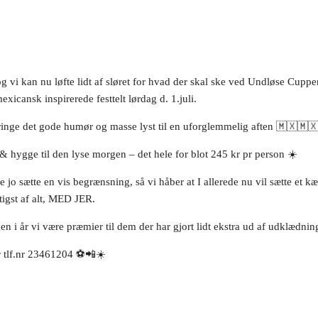
r, og vi kan nu løfte lidt af sløret for hvad der skal ske ved Undløse Cu
exicansk inspirerede festtelt lørdag d. 1.juli.
dbringe det gode humør og masse lyst til en uforglemmelig aften 🇲🇽🇲
& hygge til den lyse morgen – det hele for blot 245 kr pr person ☀️
else jo sætte en vis begrænsning, så vi håber at I allerede nu vil sætte et
igst af alt, MED JER.
 i år vi være præmier til dem der har gjort lidt ekstra ud af udklædnin
 tlf.nr 23461204 ⚽️📲☀️