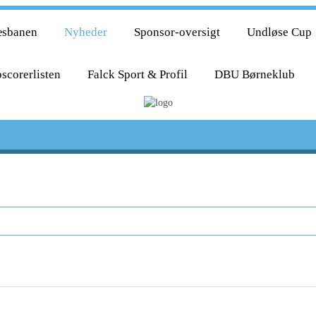
æsbanen
Nyheder
Sponsor-oversigt
Undløse Cup
scorerlisten
Falck Sport & Profil
DBU Børneklub
lerede nu