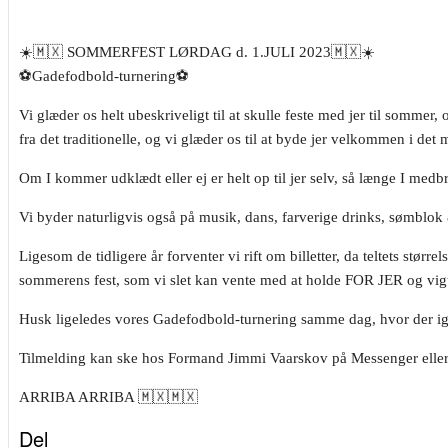
☀️🇲🇽 SOMMERFEST LØRDAG d. 1.JULI 2023🇲🇽☀️
⚽️Gadefodbold-turnering⚽️
Vi glæder os helt ubeskriveligt til at skulle feste med jer til somme
fra det traditionelle, og vi glæder os til at byde jer velkommen i det m
Om I kommer udklædt eller ej er helt op til jer selv, så længe I me
Vi byder naturligvis også på musik, dans, farverige drinks, sømblok 
Ligesom de tidligere år forventer vi rift om billetter, da teltets størr
sommerens fest, som vi slet kan vente med at holde FOR JER og vigt
Husk ligeledes vores Gadefodbold-turnering samme dag, hvor der igen
Tilmelding kan ske hos Formand Jimmi Vaarskov på Messenger eller
ARRIBA ARRIBA 🇲🇽🇲🇽
Del