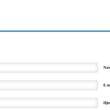
Na
E-m
Hje