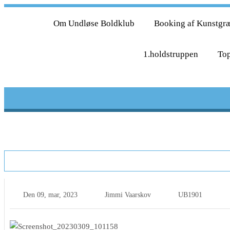
Om Undløse Boldklub
Booking af Kunstgr
1.holdstruppen
Top
Tilmeld jer Undløse Cuppens Sommerfest al
Den
09, mar, 2023
Jimmi Vaarskov
UB1901