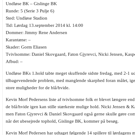
Undløse BK – Gislinge BK
Runde: 5 (Serie 3 Pulje 6)
Sted: Undløse Stadion
Tid: Lørdag 13.september 2014 kl. 14:00
Dommer: Jimmy Rene Andersen
Karantæne: –
Skader: Gorm Eliasen
Tvivlsomme: Daniel Skovgaard, Faton Gjyrevci, Nicki Jensen, Kasp
Afbud: –
Undløse BKs 1.hold tabte meget skuffende sidste fredag, med 2-1 u
tilbagevendende problem, med manglende skarphed foran målet, ige
store muligheder for de blå/hvide.
Kevin Morf Pedersens liste af tvivlsomme folk er blevet længere en
de blå/hvide igen kan stille stærkeste mulige hold. Nicki Jensen & K
men Faton Gjyrevci & Daniel Skovgaard også gerne skulle gøre comeb
når det ubesejrede tophold, Gislinge BK, kommer på besøg.
Kevin Morf Pedersen har udtaget følgende 14 spillere til lørdagens