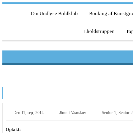
Om Undløse Boldklub
Booking af Kunstgr
1.holdstruppen
Top
Optakt: Undløse BK – Gislinge BK
Den
11, sep, 2014
Jimmi Vaarskov
Senior 1
,
Senior 2
Optakt: