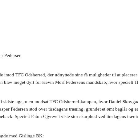
er Pedersen
de imod TFC Odsherred, der udnyttede sine få muligheder til at placer
n blev meget dyrt for Kevin Morf Pedersens mandskab, hvor specielt T
d i sidste uge, men modsat TFC Odsherred-kampen, hvor Daniel Skovgaard
asper Pedersen stod over tirsdagens træning, grundet et ømt baglår og e
ack. Specielt Faton Gjyrevci viste stor skarphed ved tirsdagens træni
 møde med Gislinge BK: