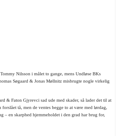
er Tommy Nilsson i målet to gange, mens Undløse BKs
homas Søgaard & Jonas Møllnitz misbrugte nogle virkelig
 & Faton Gjyrevci sad ude med skader, så lader det til at
n forslået tå, men de ventes begge to at være med lørdag,
ng – en skarphed hjemmeholdet i den grad har brug for,