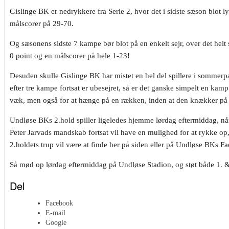
Gislinge BK er nedrykkere fra Serie 2, hvor det i sidste sæson blot 
målscorer på 29-70.
Og sæsonens sidste 7 kampe bør blot på en enkelt sejr, over det hel
0 point og en målscorer på hele 1-23!
Desuden skulle Gislinge BK har mistet en hel del spillere i sommerp
efter tre kampe fortsat er ubesejret, så er det ganske simpelt en k
væk, men også for at hænge på en rækken, inden at den knækker på
Undløse BKs 2.hold spiller ligeledes hjemme lørdag eftermiddag, nå
Peter Jarvads mandskab fortsat vil have en mulighed for at rykke op,
2.holdets trup vil være at finde her på siden eller på Undløse BKs F
Så mød op lørdag eftermiddag på Undløse Stadion, og støt både 1. &
Del
Facebook
E-mail
Google