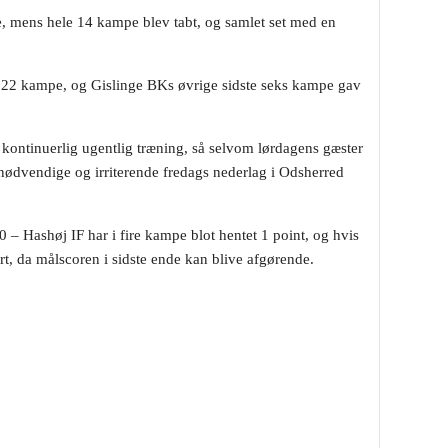
pe, mens hele 14 kampe blev tabt, og samlet set med en
ns 22 kampe, og Gislinge BKs øvrige sidste seks kampe gav
 kontinuerlig ugentlig træning, så selvom lørdagens gæster
unødvendige og irriterende fredags nederlag i Odsherred
– Hashøj IF har i fire kampe blot hentet 1 point, og hvis
rt, da målscoren i sidste ende kan blive afgørende.