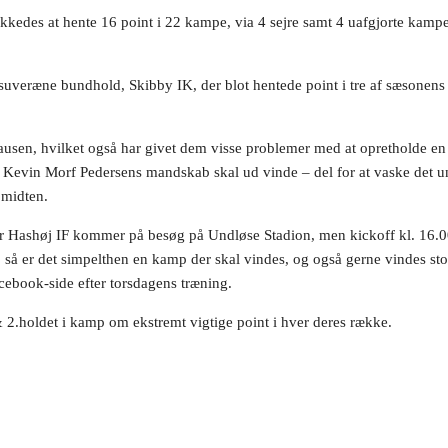
lykkedes at hente 16 point i 22 kampe, via 4 sejre samt 4 uafgjorte kam
t suveræne bundhold, Skibby IK, der blot hentede point i tre af sæsone
ausen, hvilket også har givet dem visse problemer med at opretholde en
amp Kevin Morf Pedersens mandskab skal ud vinde – del for at vaske det 
 midten.
r Hashøj IF kommer på besøg på Undløse Stadion, men kickoff kl. 16.00 
 så er det simpelthen en kamp der skal vindes, og også gerne vindes sto
acebook-side efter torsdagens træning.
 2.holdet i kamp om ekstremt vigtige point i hver deres række.