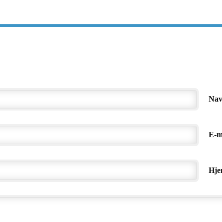
Na
E-m
Hje