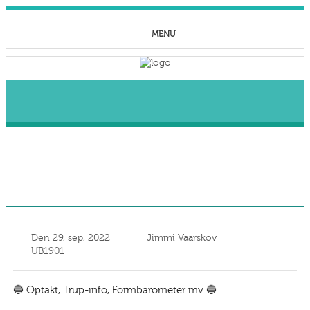
MENU
Optakt: FC Kalundborg – Undløse BK
Den
29, sep, 2022
Jimmi Vaarskov
UB1901
🔵 Optakt, Trup-info, Formbarometer mv 🔵