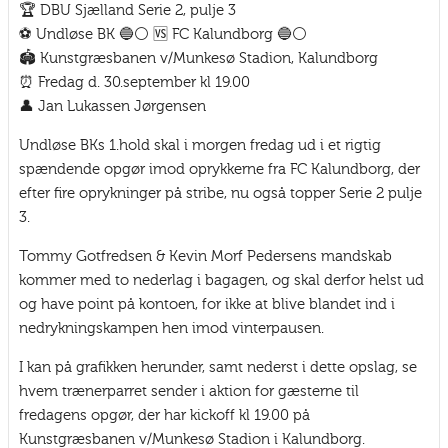
🏆 DBU Sjælland Serie 2, pulje 3
⚽️ Undløse BK 🔵⚪ 🆚 FC Kalundborg 🔵⚪
🏟 Kunstgræsbanen v/Munkesø Stadion, Kalundborg
⏰ Fredag d. 30.september kl 19.00
👤 Jan Lukassen Jørgensen
Undløse BKs 1.hold skal i morgen fredag ud i et rigtig
spændende opgør imod oprykkerne fra FC Kalundborg, der
efter fire oprykninger på stribe, nu også topper Serie 2 pulje
3.
Tommy Gotfredsen & Kevin Morf Pedersens mandskab
kommer med to nederlag i bagagen, og skal derfor helst ud
og have point på kontoen, for ikke at blive blandet ind i
nedrykningskampen hen imod vinterpausen.
I kan på grafikken herunder, samt nederst i dette opslag, se
hvem trænerparret sender i aktion for gæsterne til
fredagens opgør, der har kickoff kl 19.00 på
Kunstgræsbanen v/Munkesø Stadion i Kalundborg.