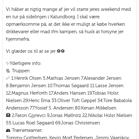
Vi håber at rigtig mange af jer vil starte jeres weekend med
en tur på sidelinjen i Kalundborg. I skal være
opmærksomme på, at det ikke er muligt at købe hverken
drikkevarer eller mad ifm kampen, så husk at forsyne jer
hjemmefra.
Vi glæder os til at se jer ⚽️⚽️
✨️Yderligere info:
📃 Truppen:
✅️ 1.Henrik Olsen 5.Mathias Jensen 7.Alexander Jensen
8.Benjamin Jensen 10.Thomas Søgaard 11.Lasse Jensen
12.Magnus Herforth 17.Anders Hansen 19.Tobias Holst
Nielsen 29.Heric Ema 33.Oliver Toft Geppel 34.Tore Babalola
Andersson 77.Yosief S. Andersen 80.Kenan Mikkelsen
🏥 2.Faton Gjyrevci 9.Jonas Møllnitz 22.Nikolai Holst Nielsen
55.Lucas Roel Søgaard 69.Jonas Christensen
👥️️ Trænerteamet:
Tommy Gotfredsen, Kevin Morf Pedersen, Jimmi Vaarskov,