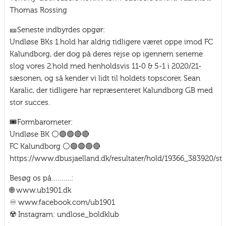
Thomas Rossing
🎫Seneste indbyrdes opgør:
Undløse BKs 1.hold har aldrig tidligere været oppe imod FC
Kalundborg, der dog på deres rejse op igennem serierne
slog vores 2.hold med henholdsvis 11-0 & 5-1 i 2020/21-
sæsonen, og så kender vi lidt til holdets topscorer, Sean
Karalic, der tidligere har repræsenteret Kalundborg GB med
stor succes.
🎟Formbarometer:
Undløse BK ⚪🟢🟢🔴🔴
FC Kalundborg ⚪🟢🟢🟢🔴
https://www.dbusjaelland.dk/resultater/hold/19366_383920/stil
Besøg os på……….:
🌐 www.ub1901.dk
♾️ www.facebook.com/ub1901
☢️ Instagram: undlose_boldklub