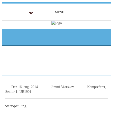
MENU
1.holdet åbnede med 0-0
Den
16, aug, 2014
Jimmi Vaarskov
Kampreferat
,
Senior 1
,
UB1901
Startopstilling: