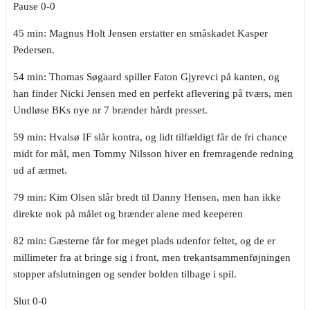
Pause 0-0
45 min: Magnus Holt Jensen erstatter en småskadet Kasper
Pedersen.
54 min: Thomas Søgaard spiller Faton Gjyrevci på kanten, og
han finder Nicki Jensen med en perfekt aflevering på tværs, men
Undløse BKs nye nr 7 brænder hårdt presset.
59 min: Hvalsø IF slår kontra, og lidt tilfældigt får de fri chance
midt for mål, men Tommy Nilsson hiver en fremragende redning
ud af ærmet.
79 min: Kim Olsen slår bredt til Danny Hensen, men han ikke
direkte nok på målet og brænder alene med keeperen
82 min: Gæsterne får for meget plads udenfor feltet, og de er
millimeter fra at bringe sig i front, men trekantsammenføjningen
stopper afslutningen og sender bolden tilbage i spil.
Slut 0-0