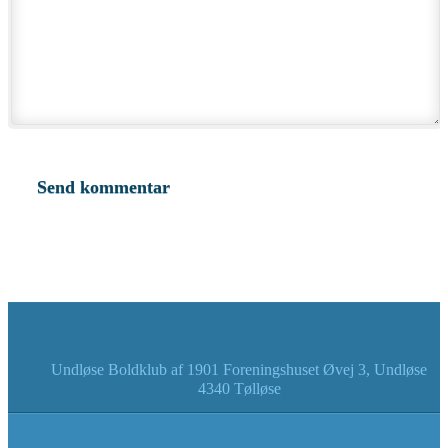
Undløse Boldklub af 1901 Foreningshuset Øvej 3, Undløse
4340 Tølløse