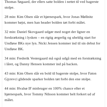
Thomas Søgaard, der ellers satte bolden i nettet til ved bagerste
stolpe.
28 min: Kim Olsen slår et hjørnespark, hvor Jonas Møllnitz
kommer højst, men han header bolden tæt forbi målet.
32 min: Daniel Skovgaard udgør med noget der ligner en
forskrækning i lysken – en rigtig ærgerlig og uheldig start for
Undløse BKs nye lyn. Nicki Jensen kommer ind til sin debut for
Undløse BK.
34 min: Frederik Vestergaard må også udgå med en forstrækning
i låret, og Danny Hensen kommer ind på backen.
43 min: Kim Olsen slår en bold til bagerste stolpe, hvor Faton
Gjyrevci glidende sparker bolden tæt forbi den ene stolpe.
44 min: Hvalsø IF misbruger en 100% chance efter et
hjørnespark, hvor Tommy Nilsson kommer helt forkert ud af
målet.