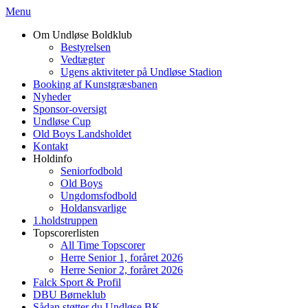
Menu
Om Undløse Boldklub
Bestyrelsen
Vedtægter
Ugens aktiviteter på Undløse Stadion
Booking af Kunstgræsbanen
Nyheder
Sponsor-oversigt
Undløse Cup
Old Boys Landsholdet
Kontakt
Holdinfo
Seniorfodbold
Old Boys
Ungdomsfodbold
Holdansvarlige
1.holdstruppen
Topscorerlisten
All Time Topscorer
Herre Senior 1, foråret 2026
Herre Senior 2, foråret 2026
Falck Sport & Profil
DBU Børneklub
Sådan støtter du Undløse BK