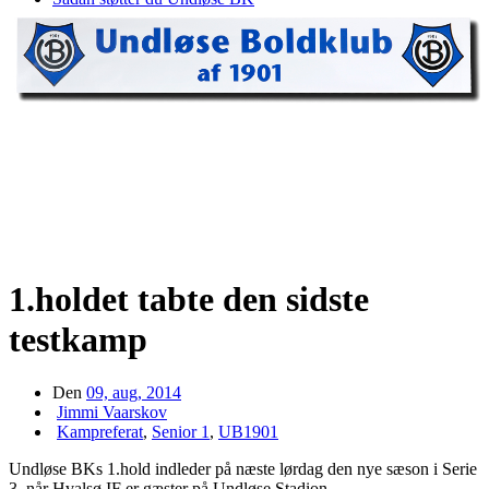
1.holdet tabte den sidste
testkamp
Den
09, aug, 2014
Jimmi Vaarskov
Kampreferat
,
Senior 1
,
UB1901
Undløse BKs 1.hold indleder på næste lørdag den nye sæson i Serie
3, når Hvalsø IF er gæster på Undløse Stadion.