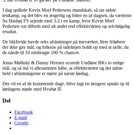
I dag spillede Kevin Morf Pedersens mandskab, så sin sidste
testkamp, og det blev en ærgerlig og bitter en af slagsen, da værterne
fra Hashøj FS sejrede med 3-2 i en kamp, hvor Kevin Morf
Pedersen var tilfreds med alt andet end effektiviteten og selvfølgelig
resultat.
De blå/hvide havde seks afslutninger på træværket, flere friløbere
der ikke gav mål, og folkene på sidelinjen holdt op med at tælle, da
de nåede til 10 misbrugte 100 % chancer.
Jonas Møllnitz & Danny Hensen scorede Undløse BKs to enlige
mål, og så må vi allesammen håbe, at effektiviteten og det sidste
held i afslutningerne er større på næste lørdag.
Der vil en af de kommende dage, blive lagt en længere optakt op til
lørdagens møde med Hvalsø IF.
Del
Facebook
E-mail
Google