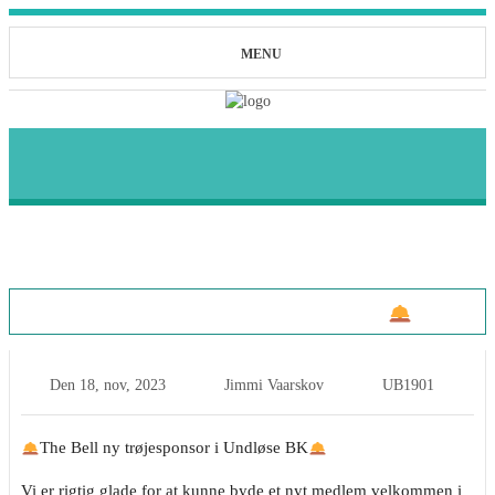
MENU
The Bell ny sponsor i Undløse BK
Den
18, nov, 2023
Jimmi Vaarskov
UB1901
The Bell ny trøjesponsor i Undløse BK
Vi er rigtig glade for at kunne byde et nyt medlem velkommen i