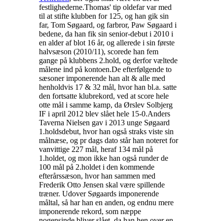
festlighederne.
Thomas' tip oldefar var med
til at stifte klubben for 125, og han gik sin
far, Tom Søgaard, og farbror, Paw Søgaard i
bedene, da han fik sin senior-debut i 2010 i
en alder af blot 16 år, og allerede i sin første
halvsæson (2010/11), scorede han fem
gange på klubbens 2.hold, og derfor væltede
målene ind på kontoen.
De efterfølgende to
sæsoner imponerende han alt & alle med
henholdvis 17 & 32 mål, hvor han bl.a. satte
den fortsatte klubrekord, ved at score hele
otte mål i samme kamp, da Ørslev Solbjerg
IF i april 2012 blev slået hele 15-0.
Anders
Taverna Nielsen gav i 2013 unge Søgaard
1.holdsdebut, hvor han også straks viste sin
målnæse, og pr dags dato står han noteret for
vanvittige 227 mål, heraf 134 mål på
1.holdet, og mon ikke han også runder de
100 mål på 2.holdet i den kommende
efterårssæson, hvor han sammen med
Frederik Otto Jensen skal være spillende
træner.
Udover Søgaards imponerende
måltal, så har han en anden, og endnu mere
imponerende rekord, som næppe
nogensinde bliver slået, da han hen over en