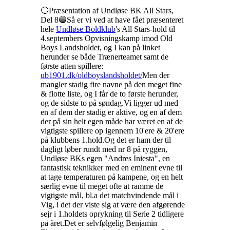
🔵Præsentation af Undløse BK All Stars,
Del 8🔵
Så er vi ved at have fået præsenteret
hele
Undløse Boldklub
's All Stars-hold til
4.septembers Opvisningskamp imod Old
Boys Landsholdet, og I kan på linket
herunder se både Trænerteamet samt de
første atten spillere:
ub1901.dk/oldboyslandsholdet/
Men der
mangler stadig fire navne på den meget fine
& flotte liste, og I får de to første herunder,
og de sidste to på søndag.
Vi ligger ud med
en af dem der stadig er aktive, og en af dem
der på sin helt egen måde har været en af de
vigtigste spillere op igennem 10'ere & 20'ere
på klubbens 1.hold.
Og det er ham der til
dagligt løber rundt med nr 8 på ryggen,
Undløse BKs egen "Andres Iniesta", en
fantastisk teknikker med en eminent evne til
at tage temperaturen på kampene, og en helt
særlig evne til meget ofte at ramme de
vigtigste mål, bl.a det matchvindende mål i
Vig, i det der viste sig at være den afgørende
sejr i 1.holdets oprykning til Serie 2 tidligere
på året.
Det er selvfølgelig Benjamin