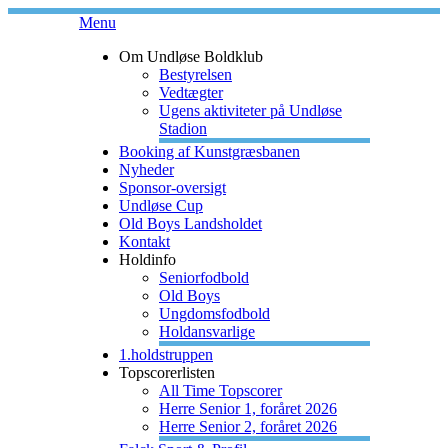
Menu
Om Undløse Boldklub
Bestyrelsen
Vedtægter
Ugens aktiviteter på Undløse
Stadion
Booking af Kunstgræsbanen
Nyheder
Sponsor-oversigt
Undløse Cup
Old Boys Landsholdet
Kontakt
Holdinfo
Seniorfodbold
Old Boys
Ungdomsfodbold
Holdansvarlige
1.holdstruppen
Topscorerlisten
All Time Topscorer
Herre Senior 1, foråret 2026
Herre Senior 2, foråret 2026