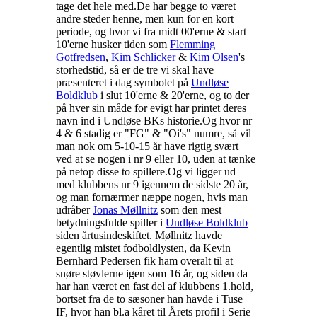
tage det hele med.
De har begge to været
andre steder henne, men kun for en kort
periode, og hvor vi fra midt 00'erne & start
10'erne husker tiden som
Flemming
Gotfredsen
,
Kim Schlicker
&
Kim Olsen
's
storhedstid, så er de tre vi skal have
præsenteret i dag symbolet på
Undløse
Boldklub
i slut 10'erne & 20'erne, og to der
på hver sin måde for evigt har printet deres
navn ind i Undløse BKs historie.
Og hvor nr
4 & 6 stadig er "FG" & "Oi's" numre, så vil
man nok om 5-10-15 år have rigtig svært
ved at se nogen i nr 9 eller 10, uden at tænke
på netop disse to spillere.
Og vi ligger ud
med klubbens nr 9 igennem de sidste 20 år,
og man fornærmer næppe nogen, hvis man
udråber
Jonas Møllnitz
som den mest
betydningsfulde spiller i
Undløse Boldklub
siden årtusindeskiftet.
Møllnitz havde
egentlig mistet fodboldlysten, da Kevin
Bernhard Pedersen fik ham overalt til at
snøre støvlerne igen som 16 år, og siden da
har han været en fast del af klubbens 1.hold,
bortset fra de to sæsoner han havde i Tuse
IF, hvor han bl.a kåret til Årets profil i Serie