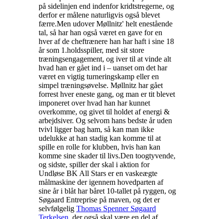
på sidelinjen end indenfor kridtstregerne, og
derfor er målene naturligvis også blevet
færre.
Men udover Møllnitz' helt enestående
tal, så har han også været en gave for en
hver af de cheftrænere han har haft i sine 18
år som 1.holdsspiller, med sit store
træningsengagement, og iver til at vinde alt
hvad han er gået ind i – uanset om det har
været en vigtig turneringskamp eller en
simpel træningsøvelse.
Møllnitz har gået
forrest hver eneste gang, og man er tit blevet
imponeret over hvad han har kunnet
overkomme, og givet til holdet af energi &
arbejdsiver. Og selvom hans bedste år uden
tvivl ligger bag ham, så kan man ikke
udelukke at han stadig kan komme til at
spille en rolle for klubben, hvis han kan
komme sine skader til livs.
Den toogtyvende,
og sidste, spiller der skal i aktion for
Undløse BK All Stars er en vaskeægte
målmaskine der igennem hovedparten af
sine år i blåt har båret 10-tallet på ryggen, og
Søgaard Entreprise på maven, og det er
selvfølgelig
Thomas Spenner Søgaard
Terkelsen
, der også skal være en del af