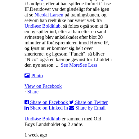
i Undløse, efter at han spillede foråret i Tuse
IF.
Derudover var det glædeligt for alle igen
at se
Nicolai Larsen
på træningsbanen, og
selvom han reelt ikke har været væk fra
Undløse Boldklub
, så føltes også som at få
en ny spiller ind, efter at han efter en sand
svinestreg blev ankelskadet efter blot 20
minutter af forårspremieren imod Hørve IF,
og først nu er kommet sig helt over
smerterne, og ligesom "Funch", så bliver
"Nico" også en kæmpe gevinst for 1.holdet i
den nye sæson.
...
See More
See Less
Photo
View on Facebook
·
Share
Share on Facebook
Share on Twitter
Share on Linked In
Share by Email
Undløse Boldklub
er sammen med Old
Boys Landsholdet og 2 andre.
1 week ago