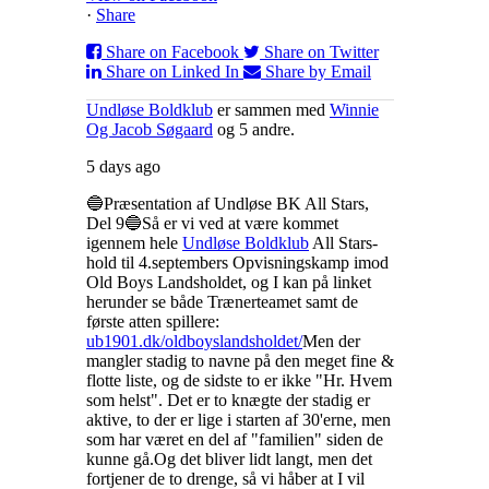
·
Share
Share on Facebook
Share on Twitter
Share on Linked In
Share by Email
Undløse Boldklub
er sammen med
Winnie
Og Jacob Søgaard
og 5 andre.
5 days ago
🔵Præsentation af Undløse BK All Stars,
Del 9🔵
Så er vi ved at være kommet
igennem hele
Undløse Boldklub
All Stars-
hold til 4.septembers Opvisningskamp imod
Old Boys Landsholdet, og I kan på linket
herunder se både Trænerteamet samt de
første atten spillere:
ub1901.dk/oldboyslandsholdet/
Men der
mangler stadig to navne på den meget fine &
flotte liste, og de sidste to er ikke "Hr. Hvem
som helst". Det er to knægte der stadig er
aktive, to der er lige i starten af 30'erne, men
som har været en del af "familien" siden de
kunne gå.
Og det bliver lidt langt, men det
fortjener de to drenge, så vi håber at I vil