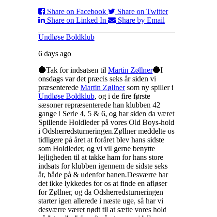
Share on Facebook
Share on Twitter
Share on Linked In
Share by Email
Undløse Boldklub
6 days ago
🔵Tak for indsatsen til
Martin Zøllner
🔵
I
onsdags var det præcis seks år siden vi
præsenterede
Martin Zøllner
som ny spiller i
Undløse Boldklub
, og i de fire første
sæsoner repræsenterede han klubben 42
gange i Serie 4, 5 & 6, og har siden da været
Spillende Holdleder på vores Old Boys-hold
i Odsherredsturneringen.
Zøllner meddelte os
tidligere på året at foråret blev hans sidste
som Holdleder, og vi vil gerne benytte
lejligheden til at takke ham for hans store
indsats for klubben igennem de sidste seks
år, både på & udenfor banen.
Desværre har
det ikke lykkedes for os at finde en afløser
for Zøllner, og da Odsherredsturneringen
starter igen allerede i næste uge, så har vi
desværre været nødt til at sætte vores hold