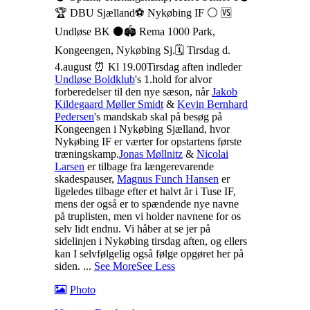
🏆 DBU Sjælland
⚽️ Nykøbing IF ⚪️ 🆚️
Undløse BK ⚫️
🏟 Rema 1000 Park,
Kongeengen, Nykøbing Sj.
🗓 Tirsdag d.
4.august ⏰ Kl 19.00
Tirsdag aften indleder
Undløse Boldklub
's 1.hold for alvor
forberedelser til den nye sæson, når
Jakob
Kildegaard Møller Smidt
&
Kevin Bernhard
Pedersen
's mandskab skal på besøg på
Kongeengen i Nykøbing Sjælland, hvor
Nykøbing IF er værter for opstartens første
træningskamp.
Jonas Møllnitz
&
Nicolai
Larsen
er tilbage fra længerevarende
skadespauser,
Magnus Funch Hansen
er
ligeledes tilbage efter et halvt år i Tuse IF,
mens der også er to spændende nye navne
på truplisten, men vi holder navnene for os
selv lidt endnu.
Vi håber at se jer på
sidelinjen i Nykøbing tirsdag aften, og ellers
kan I selvfølgelig også følge opgøret her på
siden.
...
See More
See Less
Photo