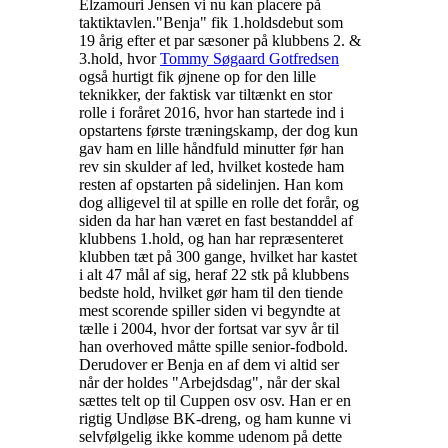
Elzamouri Jensen vi nu kan placere på
taktiktavlen.
"Benja" fik 1.holdsdebut som
19 årig efter et par sæsoner på klubbens 2. &
3.hold, hvor
Tommy Søgaard Gotfredsen
også hurtigt fik øjnene op for den lille
teknikker, der faktisk var tiltænkt en stor
rolle i foråret 2016, hvor han startede ind i
opstartens første træningskamp, der dog kun
gav ham en lille håndfuld minutter før han
rev sin skulder af led, hvilket kostede ham
resten af opstarten på sidelinjen. Han kom
dog alligevel til at spille en rolle det forår, og
siden da har han været en fast bestanddel af
klubbens 1.hold, og han har repræsenteret
klubben tæt på 300 gange, hvilket har kastet
i alt 47 mål af sig, heraf 22 stk på klubbens
bedste hold, hvilket gør ham til den tiende
mest scorende spiller siden vi begyndte at
tælle i 2004, hvor der fortsat var syv år til
han overhoved måtte spille senior-fodbold.
Derudover er Benja en af dem vi altid ser
når der holdes "Arbejdsdag", når der skal
sættes telt op til Cuppen osv osv. Han er en
rigtig Undløse BK-dreng, og ham kunne vi
selvfølgelig ikke komme udenom på dette