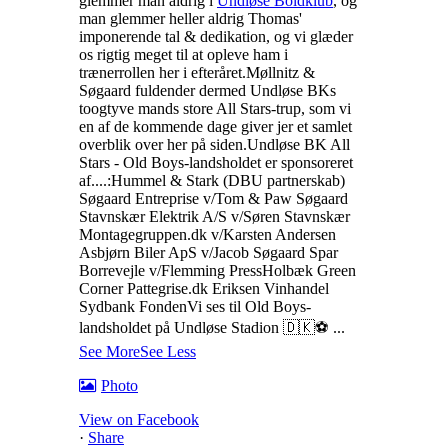
glemmer man aldrig i
Undløse Boldklub
, og
man glemmer heller aldrig Thomas'
imponerende tal & dedikation, og vi glæder
os rigtig meget til at opleve ham i
trænerrollen her i efteråret.
Møllnitz &
Søgaard fuldender dermed Undløse BKs
toogtyve mands store All Stars-trup, som vi
en af de kommende dage giver jer et samlet
overblik over her på siden.
Undløse BK All
Stars - Old Boys-landsholdet er sponsoreret
af....:
Hummel & Stark (DBU partnerskab)
Søgaard Entreprise v/Tom & Paw Søgaard
Stavnskær Elektrik A/S v/Søren Stavnskær
Montagegruppen.dk v/Karsten Andersen
Asbjørn Biler ApS v/Jacob Søgaard
Spar
Borrevejle v/Flemming Press
Holbæk Green
Corner
Pattegrise.dk
Eriksen Vinhandel
Sydbank Fonden
Vi ses til Old Boys-
landsholdet på Undløse Stadion 🇩🇰⚽️
...
See More
See Less
Photo
View on Facebook
·
Share