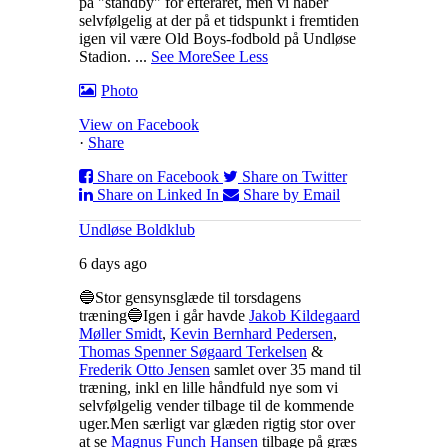
på "standby" for efteråret, men vi håber
selvfølgelig at der på et tidspunkt i fremtiden
igen vil være Old Boys-fodbold på Undløse
Stadion.
...
See More
See Less
Photo
View on Facebook
·
Share
Share on Facebook
Share on Twitter
Share on Linked In
Share by Email
Undløse Boldklub
6 days ago
🔵Stor gensynsglæde til torsdagens
træning🔵
Igen i går havde
Jakob Kildegaard
Møller Smidt
,
Kevin Bernhard Pedersen
,
Thomas Spenner Søgaard Terkelsen
&
Frederik Otto Jensen
samlet over 35 mand til
træning, inkl en lille håndfuld nye som vi
selvfølgelig vender tilbage til de kommende
uger.
Men særligt var glæden rigtig stor over
at se
Magnus Funch Hansen
tilbage på græs