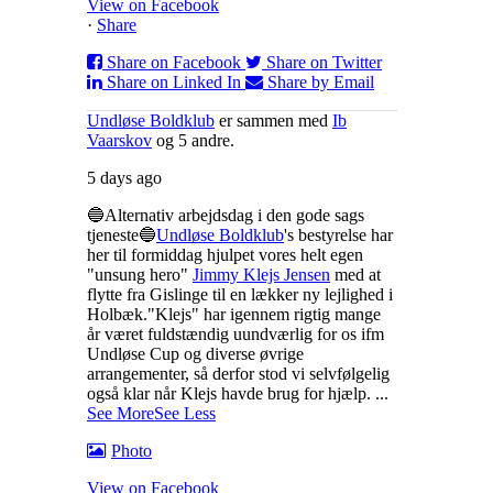
View on Facebook
·
Share
Share on Facebook
Share on Twitter
Share on Linked In
Share by Email
Undløse Boldklub
er sammen med
Ib
Vaarskov
og 5 andre.
5 days ago
🔵Alternativ arbejdsdag i den gode sags
tjeneste🔵
Undløse Boldklub
's bestyrelse har
her til formiddag hjulpet vores helt egen
"unsung hero"
Jimmy Klejs Jensen
med at
flytte fra Gislinge til en lækker ny lejlighed i
Holbæk.
"Klejs" har igennem rigtig mange
år været fuldstændig uundværlig for os ifm
Undløse Cup og diverse øvrige
arrangementer, så derfor stod vi selvfølgelig
også klar når Klejs havde brug for hjælp.
...
See More
See Less
Photo
View on Facebook