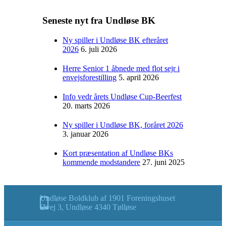
Seneste nyt fra Undløse BK
Ny spiller i Undløse BK efteråret
2026
6. juli 2026
Herre Senior 1 åbnede med flot sejr i
envejsforestilling
5. april 2026
Info vedr årets Undløse Cup-Beerfest
20. marts 2026
Ny spiller i Undløse BK, foråret 2026
3. januar 2026
Kort præsentation af Undløse BKs
kommende modstandere
27. juni 2025
Undløse Boldklub af 1901 Foreningshuset
Øvej 3, Undløse 4340 Tølløse