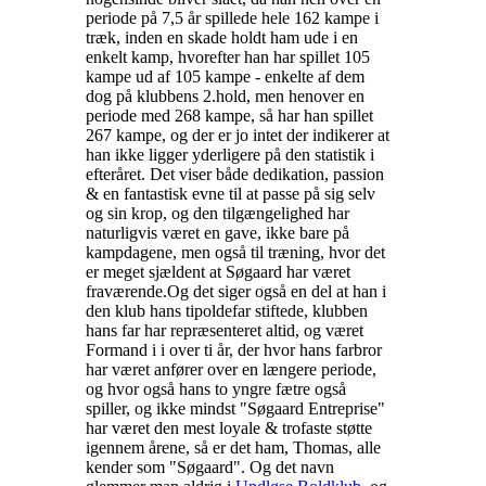
periode på 7,5 år spillede hele 162 kampe i
træk, inden en skade holdt ham ude i en
enkelt kamp, hvorefter han har spillet 105
kampe ud af 105 kampe - enkelte af dem
dog på klubbens 2.hold, men henover en
periode med 268 kampe, så har han spillet
267 kampe, og der er jo intet der indikerer at
han ikke ligger yderligere på den statistik i
efteråret. Det viser både dedikation, passion
& en fantastisk evne til at passe på sig selv
og sin krop, og den tilgængelighed har
naturligvis været en gave, ikke bare på
kampdagene, men også til træning, hvor det
er meget sjældent at Søgaard har været
fraværende.
Og det siger også en del at han i
den klub hans tipoldefar stiftede, klubben
hans far har repræsenteret altid, og været
Formand i i over ti år, der hvor hans farbror
har været anfører over en længere periode,
og hvor også hans to yngre fætre også
spiller, og ikke mindst "Søgaard Entreprise"
har været den mest loyale & trofaste støtte
igennem årene, så er det ham, Thomas, alle
kender som "Søgaard". Og det navn