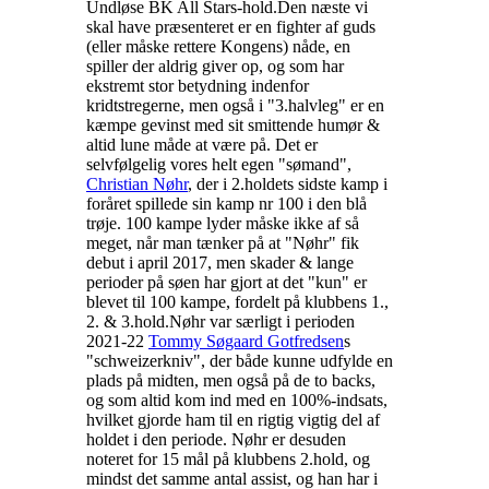
Undløse BK All Stars-hold.
Den næste vi
skal have præsenteret er en fighter af guds
(eller måske rettere Kongens) nåde, en
spiller der aldrig giver op, og som har
ekstremt stor betydning indenfor
kridtstregerne, men også i "3.halvleg" er en
kæmpe gevinst med sit smittende humør &
altid lune måde at være på. Det er
selvfølgelig vores helt egen "sømand",
Christian Nøhr
, der i 2.holdets sidste kamp i
foråret spillede sin kamp nr 100 i den blå
trøje. 100 kampe lyder måske ikke af så
meget, når man tænker på at "Nøhr" fik
debut i april 2017, men skader & lange
perioder på søen har gjort at det "kun" er
blevet til 100 kampe, fordelt på klubbens 1.,
2. & 3.hold.
Nøhr var særligt i perioden
2021-22
Tommy Søgaard Gotfredsen
s
"schweizerkniv", der både kunne udfylde en
plads på midten, men også på de to backs,
og som altid kom ind med en 100%-indsats,
hvilket gjorde ham til en rigtig vigtig del af
holdet i den periode. Nøhr er desuden
noteret for 15 mål på klubbens 2.hold, og
mindst det samme antal assist, og han har i