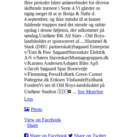
flere perioder båret anførerbindet for diverse
skiftende trænere i Serie 4.
Vi glæder os
rigtig meget til at se Benja & Nøhr d.
4.september, og ikke mindst til at kunne
fuldende truppen med det niende og sidste
opslag i denne føljeton, der udkommer på
søndag.
Undløse BK All Stars - Old Boys-
landsholdet er sponsoreret af....:
Hummel &
Stark (DBU partnerskab)
Søgaard Entreprise
v/Tom & Paw Søgaard
Stavnskær Elektrik
A/S v/Søren Stavnskær
Montagegruppen.dk
v/Karsten Andersen
Asbjørn Biler ApS
v/Jacob Søgaard
Spar Borrevejle
v/Flemming Press
Holbæk Green Corner
Pattegrise.dk
Eriksen Vinhandel
Sydbank
Fonden
Vi ses til Old Boys-landsholdet på
Undløse Stadion 🇩🇰⚽️
...
See More
See
Less
Photo
View on Facebook
·
Share
Share on Facebook
Share on Twitter