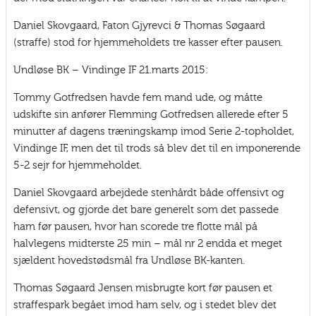
Daniel Skovgaard, Faton Gjyrevci & Thomas Søgaard
(straffe) stod for hjemmeholdets tre kasser efter pausen.
Undløse BK – Vindinge IF 21.marts 2015:
Tommy Gotfredsen havde fem mand ude, og måtte
udskifte sin anfører Flemming Gotfredsen allerede efter 5
minutter af dagens træningskamp imod Serie 2-topholdet,
Vindinge IF, men det til trods så blev det til en imponerende
5-2 sejr for hjemmeholdet.
Daniel Skovgaard arbejdede stenhårdt både offensivt og
defensivt, og gjorde det bare generelt som det passede
ham før pausen, hvor han scorede tre flotte mål på
halvlegens midterste 25 min – mål nr 2 endda et meget
sjældent hovedstødsmål fra Undløse BK-kanten.
Thomas Søgaard Jensen misbrugte kort før pausen et
straffespark begået imod ham selv, og i stedet blev det