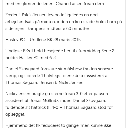
med en glimrende leder i Chano Larsen foran dem.
Frederik Falck Jensen leverede ligeledes en god
arbejdsindsats på midten, inden en knæskade holdt ham på
sidelinjen i kampens midterste 60 minutter.
Haslev FC – Undløse BK 28.marts 2015:
Undløse BKs 1.hold besejrede her til eftermiddag Serie 2-
holdet Haslev FC med 6-2.
Daniel Skovgaard fortsatte sit målshow fra den seneste
kamp, og scorede 1.halvlegs to eneste to assisteret af
Thomas Søgaard Jensen & Nicki Jensen.
Nicki Jensen bragte gæsterne foran 3-0 efter pausen
assisteret af Jonas Møllnitz, inden Daniel Skovgaard
fuldendte sit hattrick til 4-0 – Thomas Søgaard stod for
oplægget.
Hjemmeholdet fik reduceret to gange, men kunne ikke