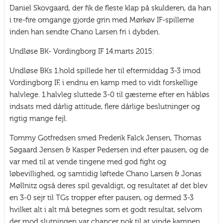
Daniel Skovgaard, der fik de fleste klap på skulderen, da han
i tre-fire omgange gjorde grin med Mørkøv IF-spillerne
inden han sendte Chano Larsen fri i dybden.
Undløse BK- Vordingborg IF 14.marts 2015:
Undløse BKs 1.hold spillede her til eftermiddag 3-3 imod
Vordingborg IF, i endnu en kamp med to vidt forskellige
halvlege. 1.halvleg sluttede 3-0 til gæsterne efter en håbløs
indsats med dårlig attitude, flere dårlige beslutninger og
rigtig mange fejl.
Tommy Gotfredsen smed Frederik Falck Jensen, Thomas
Søgaard Jensen & Kasper Pedersen ind efter pausen, og de
var med til at vende tingene med god fight og
løbevillighed, og samtidig løftede Chano Larsen & Jonas
Møllnitz også deres spil gevaldigt, og resultatet af det blev
en 3-0 sejr til TGs tropper efter pausen, og dermed 3-3
hvilket alt i alt må betegnes som et godt resultat, selvom
der mod slutningen var chancer nok til at vinde kampen.