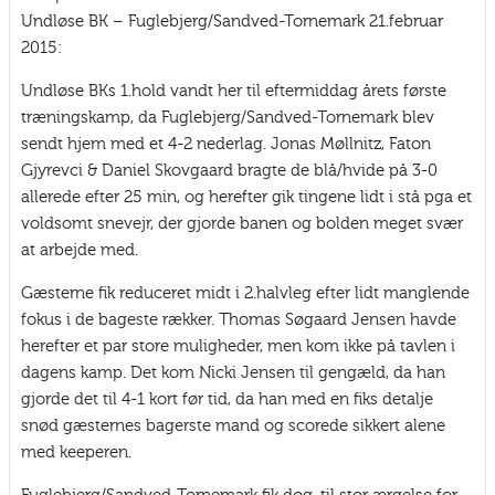
Undløse BK – Fuglebjerg/Sandved-Tornemark 21.februar
2015:
Undløse BKs 1.hold vandt her til eftermiddag årets første
træningskamp, da Fuglebjerg/Sandved-Tornemark blev
sendt hjem med et 4-2 nederlag. Jonas Møllnitz, Faton
Gjyrevci & Daniel Skovgaard bragte de blå/hvide på 3-0
allerede efter 25 min, og herefter gik tingene lidt i stå pga et
voldsomt snevejr, der gjorde banen og bolden meget svær
at arbejde med.
Gæsterne fik reduceret midt i 2.halvleg efter lidt manglende
fokus i de bageste rækker. Thomas Søgaard Jensen havde
herefter et par store muligheder, men kom ikke på tavlen i
dagens kamp. Det kom Nicki Jensen til gengæld, da han
gjorde det til 4-1 kort før tid, da han med en fiks detalje
snød gæsternes bagerste mand og scorede sikkert alene
med keeperen.