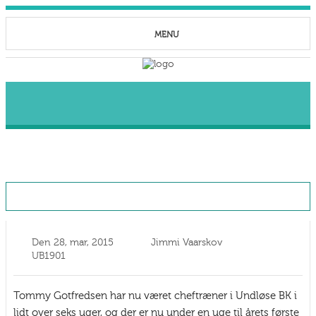
MENU
Evaluering på TGs opstartsperiode
Den
28, mar, 2015
Jimmi Vaarskov
UB1901
Tommy Gotfredsen har nu været cheftræner i Undløse BK i
lidt over seks uger, og der er nu under en uge til årets første