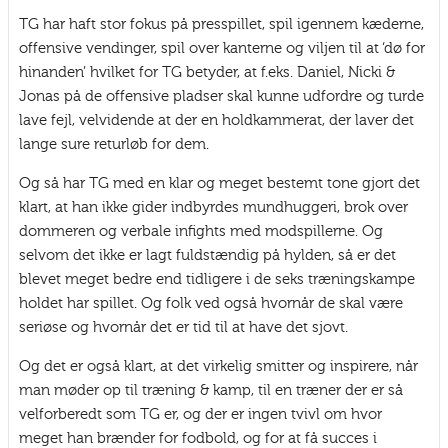
TG har haft stor fokus på presspillet, spil igennem kæderne,
offensive vendinger, spil over kanterne og viljen til at ‘dø for
hinanden’ hvilket for TG betyder, at f.eks. Daniel, Nicki &
Jonas på de offensive pladser skal kunne udfordre og turde
lave fejl, velvidende at der en holdkammerat, der laver det
lange sure returløb for dem.
Og så har TG med en klar og meget bestemt tone gjort det
klart, at han ikke gider indbyrdes mundhuggeri, brok over
dommeren og verbale infights med modspillerne. Og
selvom det ikke er lagt fuldstændig på hylden, så er det
blevet meget bedre end tidligere i de seks træningskampe
holdet har spillet. Og folk ved også hvornår de skal være
seriøse og hvornår det er tid til at have det sjovt.
Og det er også klart, at det virkelig smitter og inspirere, når
man møder op til træning & kamp, til en træner der er så
velforberedt som TG er, og der er ingen tvivl om hvor
meget han brænder for fodbold, og for at få succes i