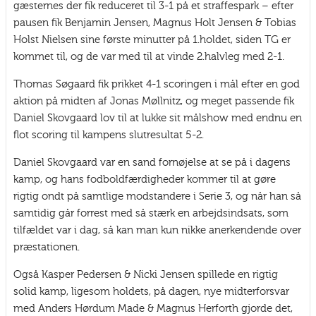
gæsternes der fik reduceret til 3-1 på et straffespark – efter
pausen fik Benjamin Jensen, Magnus Holt Jensen & Tobias
Holst Nielsen sine første minutter på 1.holdet, siden TG er
kommet til, og de var med til at vinde 2.halvleg med 2-1.
Thomas Søgaard fik prikket 4-1 scoringen i mål efter en god
aktion på midten af Jonas Møllnitz, og meget passende fik
Daniel Skovgaard lov til at lukke sit målshow med endnu en
flot scoring til kampens slutresultat 5-2.
Daniel Skovgaard var en sand fornøjelse at se på i dagens
kamp, og hans fodboldfærdigheder kommer til at gøre
rigtig ondt på samtlige modstandere i Serie 3, og når han så
samtidig går forrest med så stærk en arbejdsindsats, som
tilfældet var i dag, så kan man kun nikke anerkendende over
præstationen.
Også Kasper Pedersen & Nicki Jensen spillede en rigtig
solid kamp, ligesom holdets, på dagen, nye midterforsvar
med Anders Hørdum Made & Magnus Herforth gjorde det,