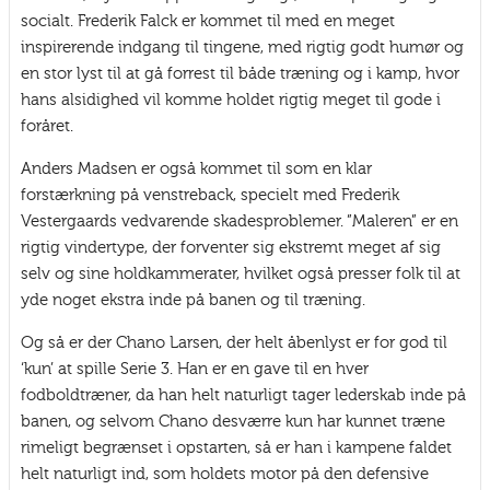
socialt. Frederik Falck er kommet til med en meget
inspirerende indgang til tingene, med rigtig godt humør og
en stor lyst til at gå forrest til både træning og i kamp, hvor
hans alsidighed vil komme holdet rigtig meget til gode i
foråret.
Anders Madsen er også kommet til som en klar
forstærkning på venstreback, specielt med Frederik
Vestergaards vedvarende skadesproblemer. ”Maleren” er en
rigtig vindertype, der forventer sig ekstremt meget af sig
selv og sine holdkammerater, hvilket også presser folk til at
yde noget ekstra inde på banen og til træning.
Og så er der Chano Larsen, der helt åbenlyst er for god til
‘kun’ at spille Serie 3. Han er en gave til en hver
fodboldtræner, da han helt naturligt tager lederskab inde på
banen, og selvom Chano desværre kun har kunnet træne
rimeligt begrænset i opstarten, så er han i kampene faldet
helt naturligt ind, som holdets motor på den defensive