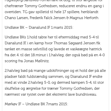
Fuglebjerg/Sandved-Tornemark fik dog, til stor ærgelse for
cheftræner Tommy Gotfredsen, reduceret endnu en gang i
overtiden. TG gav spilletid til hele 17 spillere, heriblandt
Chano Larsen, Frederik Falck Jensen & Magnus Herforth
Undløse BK – Dianalund IF 1.marts 2015:
Undløse BKs 1.hold tabte her til eftermiddag med 5-4 til
Dianalund IF, i en kamp hvor Thomas Søgaard Jensen fik
tanket en masse selvtillid og lavede et vaskeægte hattrick
fra det 4. til det 18.minut i 1.halvleg, der også bød på en 4-0
scoring fra Jonas Møllnitz.
2.halvleg bød på mange udskiftninger og et hold der på alle
pladser faldt fuldstændig sammen, og Dianalund IF endte
med at vinde 2.halvleg 5-0, og dermed kampen 5-4, til stor
skuffelse og ærgrelse for træner Tommy Gotfredsen, der
nærmest var rystet over det ekstremt lave bundniveau.
Mørkøv IF – Undløse BK 7.marts 2015: