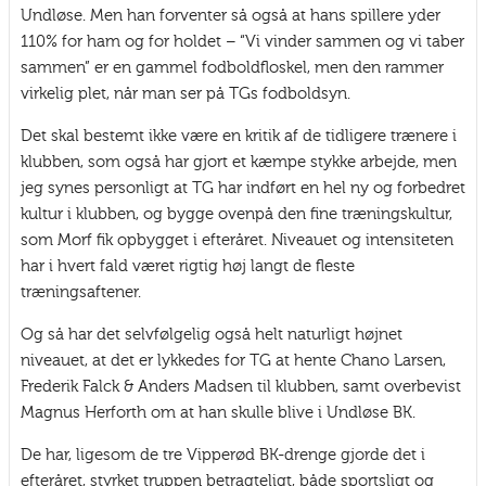
Undløse. Men han forventer så også at hans spillere yder
110% for ham og for holdet – “Vi vinder sammen og vi taber
sammen” er en gammel fodboldfloskel, men den rammer
virkelig plet, når man ser på TGs fodboldsyn.
Det skal bestemt ikke være en kritik af de tidligere trænere i
klubben, som også har gjort et kæmpe stykke arbejde, men
jeg synes personligt at TG har indført en hel ny og forbedret
kultur i klubben, og bygge ovenpå den fine træningskultur,
som Morf fik opbygget i efteråret. Niveauet og intensiteten
har i hvert fald været rigtig høj langt de fleste
træningsaftener.
Og så har det selvfølgelig også helt naturligt højnet
niveauet, at det er lykkedes for TG at hente Chano Larsen,
Frederik Falck & Anders Madsen til klubben, samt overbevist
Magnus Herforth om at han skulle blive i Undløse BK.
De har, ligesom de tre Vipperød BK-drenge gjorde det i
efteråret, styrket truppen betragteligt, både sportsligt og