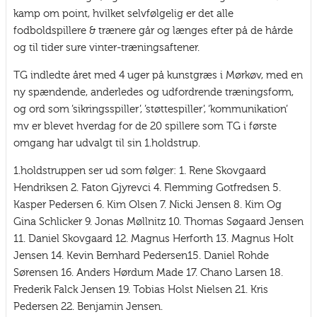
kamp om point, hvilket selvfølgelig er det alle
fodboldspillere & trænere går og længes efter på de hårde
og til tider sure vinter-træningsaftener.
TG indledte året med 4 uger på kunstgræs i Mørkøv, med en
ny spændende, anderledes og udfordrende træningsform,
og ord som ’sikringsspiller’, ’støttespiller’, ‘kommunikation’
mv er blevet hverdag for de 20 spillere som TG i første
omgang har udvalgt til sin 1.holdstrup.
1.holdstruppen ser ud som følger: 1. Rene Skovgaard
Hendriksen 2. Faton Gjyrevci 4. Flemming Gotfredsen 5.
Kasper Pedersen 6. Kim Olsen 7. Nicki Jensen 8. Kim Og
Gina Schlicker 9. Jonas Møllnitz 10. Thomas Søgaard Jensen
11. Daniel Skovgaard 12. Magnus Herforth 13. Magnus Holt
Jensen 14. Kevin Bernhard Pedersen15. Daniel Rohde
Sørensen 16. Anders Hørdum Made 17. Chano Larsen 18.
Frederik Falck Jensen 19. Tobias Holst Nielsen 21. Kris
Pedersen 22. Benjamin Jensen.