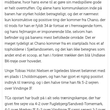
midtbane, hvor hans evne til at gøre sin medspillere gode
er helt overtruffen. Og alene hans kommunikation inde på
banen har styrket holdet betragteligt, og det er nærmest
kun konstruktive og positive ting der kommer fra Chano, der
til trods for han er fyldt 34 år fortsat er i fremragende form,
og hans fejlmargin er imponerende lille, selvom han
befinder sig på banens mest befolkede område. Det er
meget tydeligt at Chano kommer fra en startplads hos et af
topholdene i Sjællandsserien, og det kan ikke betegnes som
andet end et scoop, at han i foråret trækker den blå Undløse
BK-trøje over hovedet.
Unge Tobias Holst Nielsen er ligeledes blevet belønnet med
en plads i 1.holdstruppen, og han har gjort et rigtig positivt
indtryk til træning, og i den halve time han fik 5-2 sejren
over Vindinge IF.
TGs opstart har budt på i alt seks træningskampe, der har
givet fire sejre via 4-2 over Fuglebjerg/Sandved-Tornemark,
4-1 over Mørkøv IF, 5-2 over Vindinge IF samt senest ?-? over