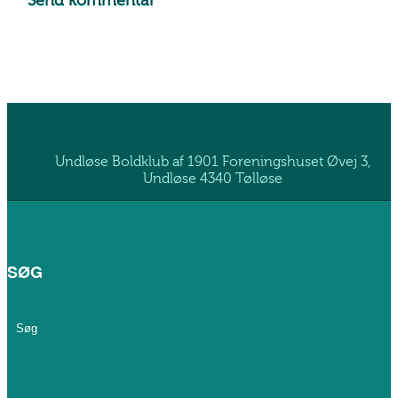
Undløse Boldklub af 1901 Foreningshuset Øvej 3,
Undløse 4340 Tølløse
SØG