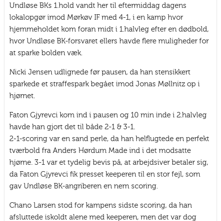
Undløse BKs 1.hold vandt her til eftermiddag dagens
lokalopgør imod Mørkøv IF med 4-1, i en kamp hvor
hjemmeholdet kom foran midt i 1.halvleg efter en dødbold,
hvor Undløse BK-forsvaret ellers havde flere muligheder for
at sparke bolden væk.
Nicki Jensen udlignede før pausen, da han stensikkert
sparkede et straffespark begået imod Jonas Møllnitz op i
hjørnet.
Faton Gjyrevci kom ind i pausen og 10 min inde i 2.halvleg
havde han gjort det til både 2-1 & 3-1.
2-1-scoring var en sand perle, da han helflugtede en perfekt
tværbold fra Anders Hørdum Made ind i det modsatte
hjørne. 3-1 var et tydelig bevis på, at arbejdsiver betaler sig,
da Faton Gjyrevci fik presset keeperen til en stor fejl, som
gav Undløse BK-angriberen en nem scoring.
Chano Larsen stod for kampens sidste scoring, da han
afsluttede iskoldt alene med keeperen, men det var dog