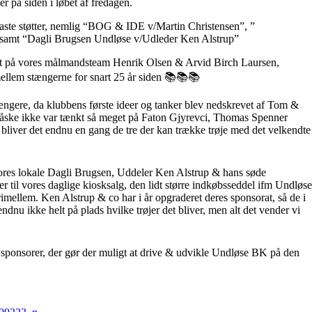
er på siden i løbet af fredagen.
ofaste støtter, nemlig “BOG & IDE v/Martin Christensen”, ”
 “Dagli Brugsen Undløse v/Udleder Ken Alstrup”
et på vores målmandsteam Henrik Olsen & Arvid Birch Laursen,
ellem stængerne for snart 25 år siden 📚📚📚
ngere, da klubbens første ideer og tanker blev nedskrevet af Tom &
måske ikke var tænkt så meget på Faton Gjyrevci, Thomas Spenner
liver det endnu en gang de tre der kan trække trøje med det velkendte
 vores lokale Dagli Brugsen, Uddeler Ken Alstrup & hans søde
t er til vores daglige kiosksalg, den lidt større indkøbsseddel ifm Undløse
mellem. Ken Alstrup & co har i år opgraderet deres sponsorat, så de i
 endnu ikke helt på plads hvilke trøjer det bliver, men alt det vender vi
ke sponsorer, der gør der muligt at drive & udvikle Undløse BK på den