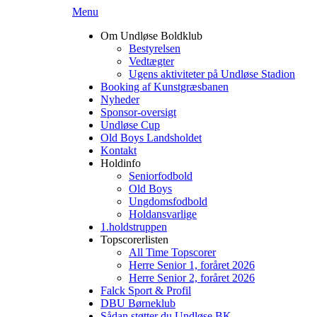
Menu
Om Undløse Boldklub
Bestyrelsen
Vedtægter
Ugens aktiviteter på Undløse Stadion
Booking af Kunstgræsbanen
Nyheder
Sponsor-oversigt
Undløse Cup
Old Boys Landsholdet
Kontakt
Holdinfo
Seniorfodbold
Old Boys
Ungdomsfodbold
Holdansvarlige
1.holdstruppen
Topscorerlisten
All Time Topscorer
Herre Senior 1, foråret 2026
Herre Senior 2, foråret 2026
Falck Sport & Profil
DBU Børneklub
Sådan støtter du Undløse BK