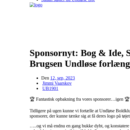
Sponsornyt: Bog & Ide, 
Brugsen Undløse forlæng
Den
12, sep, 2023
Jimmi Vaarskov
UB1901
🏆 Fantastisk opbakning fra vores sponsorer…igen 🏆
Tidligere på ugen kunne vi fortælle at Undløse Boldklub 
sponsorer, der kunne tænke sig at få deres logo på tøjet
…..og vi må endnu en gang bukke dybt, og konstatere at