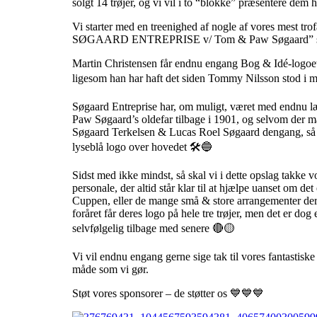
solgt 14 trøjer, og vi vil i to “blokke” præsentere dem h
Vi starter med en treenighed af nogle af vores mest tr
SØGAARD ENTREPRISE v/ Tom & Paw Søgaard” samt
Martin Christensen får endnu engang Bog & Idé-logo
ligesom han har haft det siden Tommy Nilsson stod i m
Søgaard Entreprise har, om muligt, været med endnu læ
Paw Søgaard’s oldefar tilbage i 1901, og selvom der 
Søgaard Terkelsen & Lucas Roel Søgaard dengang, så b
lyseblå logo over hovedet 🛠🔵
Sidst med ikke mindst, så skal vi i dette opslag takke
personale, der altid står klar til at hjælpe uanset om de
Cuppen, eller de mange små & store arrangementer deri
foråret får deres logo på hele tre trøjer, men det er dog
selvfølgelig tilbage med senere 🔴🟡
Vi vil endnu engang gerne sige tak til vores fantastis
måde som vi gør.
Støt vores sponsorer – de støtter os 💙💙💙