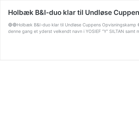
Holbæk B&I-duo klar til Undløse Cupp
🔵🔴Holbæk B&I-duo klar til Undløse Cuppens Opvisningskamp 🔴
denne gang et yderst velkendt navn i YOSIEF “Y” SILTAN sam