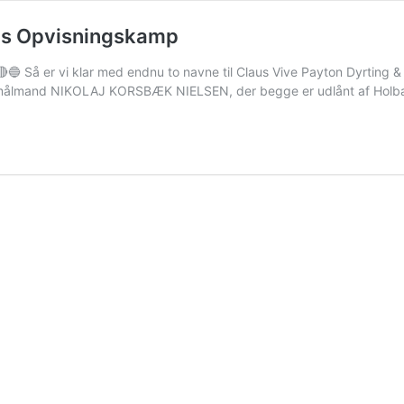
ens Opvisningskamp
🔵 Så er vi klar med endnu to navne til Claus Vive Payton Dyrting 
t målmand NIKOLAJ KORSBÆK NIELSEN, der begge er udlånt af Holbæ