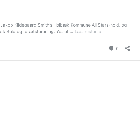
& Jakob Kildegaard Smith’s Holbæk Kommune All Stars-hold, og
k Bold og Idrætsforening. Yosief …
Læs resten af
Holbæk
B&I-
duo
Kommenta
0
klar
til
Undløse
Cuppens
Opvisningskamp