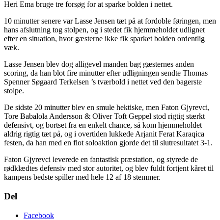
Heri Ema bruge tre forsøg for at sparke bolden i nettet.
10 minutter senere var Lasse Jensen tæt på at fordoble føringen, men
hans afslutning tog stolpen, og i stedet fik hjemmeholdet udlignet
efter en situation, hvor gæsterne ikke fik sparket bolden ordentlig
væk.
Lasse Jensen blev dog alligevel manden bag gæsternes anden
scoring, da han blot fire minutter efter udligningen sendte Thomas
Spenner Søgaard Terkelsen ’s tværbold i nettet ved den bagerste
stolpe.
De sidste 20 minutter blev en smule hektiske, men Faton Gjyrevci,
Tore Babalola Andersson & Oliver Toft Geppel stod rigtig stærkt
defensivt, og bortset fra en enkelt chance, så kom hjemmeholdet
aldrig rigtig tæt på, og i overtiden lukkede Arjanit Ferat Karaqica
festen, da han med en flot soloaktion gjorde det til slutresultatet 3-1.
Faton Gjyrevci leverede en fantastisk præstation, og styrede de
rødklædtes defensiv med stor autoritet, og blev fuldt fortjent kåret til
kampens bedste spiller med hele 12 af 18 stemmer.
Del
Facebook