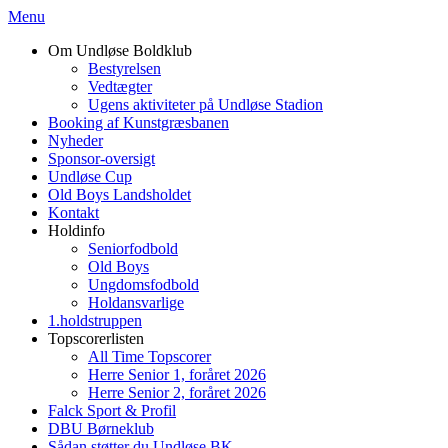
Menu
Om Undløse Boldklub
Bestyrelsen
Vedtægter
Ugens aktiviteter på Undløse Stadion
Booking af Kunstgræsbanen
Nyheder
Sponsor-oversigt
Undløse Cup
Old Boys Landsholdet
Kontakt
Holdinfo
Seniorfodbold
Old Boys
Ungdomsfodbold
Holdansvarlige
1.holdstruppen
Topscorerlisten
All Time Topscorer
Herre Senior 1, foråret 2026
Herre Senior 2, foråret 2026
Falck Sport & Profil
DBU Børneklub
Sådan støtter du Undløse BK